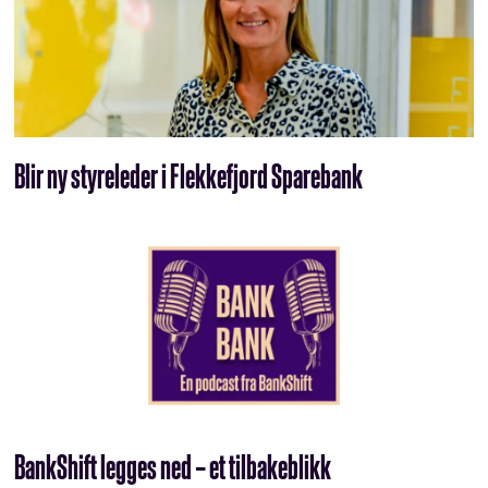
Blir ny styreleder i Flekkefjord Sparebank
BankShift legges ned – et tilbakeblikk