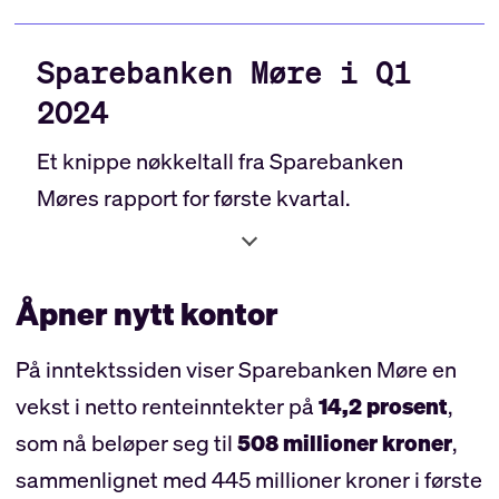
Sparebanken Møre i Q1
2024
Et knippe nøkkeltall fra Sparebanken
Møres rapport for første kvartal.
Tilsvarende tall i samme periode i fjor i
parantes.
Åpner nytt kontor
🟢
Egenkapitalavkastning
: 13,1 % (11 %)
På inntektssiden viser Sparebanken Møre en
🟢
Netto utlånsvolum:
83,26 mrd. (77,88
vekst i netto renteinntekter på
14,2 prosent
,
mrd)
som nå beløper seg til
508 millioner kroner
,
sammenlignet med 445 millioner kroner i første
🔴
12 måneders utlånsvekst
: 6,9% (10,6 %