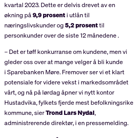
kvartal 2023. Dette er delvis drevet av en
)
økning på
9,9 prosent
i utlån til
🟡 Kostnadsprosent
39,5% ( 39,7%)
næringslivskunder og
5,2 prosent
til
personkunder over de siste 12 månedene .
🟢 Resultat etter skatt
254 mill. ( 207 mill.)
– Det er tøff konkurranse om kundene, men vi
🟢
Tap
: 17 mill. ( 33 mill.)
gleder oss over at mange velger å bli kunde
🟢
Netto renteinntekter
: 508 mill. (445
i Sparebanken Møre. Fremover ser vi et klart
mill)
potensiale for videre vekst i markedsområdet
vårt, og nå på lørdag åpner vi nytt kontor
🟢 Netto rentemargin
2,07 % (1,98%)
Hustadvika, fylkets fjerde mest befolkningsrike
kommune, sier
Trond Lars Nydal
,
🟢
Ren kjernekapital
: 18,5% ( 17,7%)
administrerende direktør, i en pressemelding.
🟢
Innskuddsdekning
: 57,7% ( 56,5%)