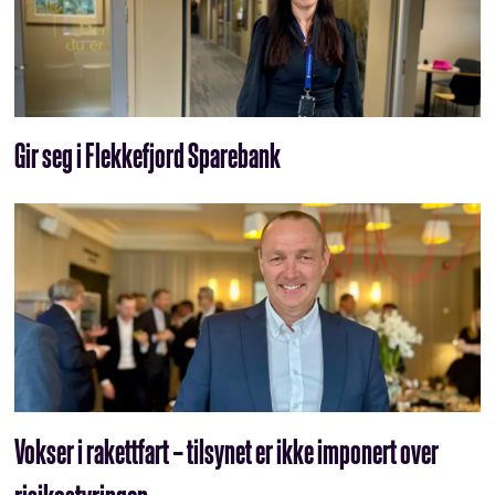
Gir seg i Flekkefjord Sparebank
Vokser i rakettfart – tilsynet er ikke imponert over