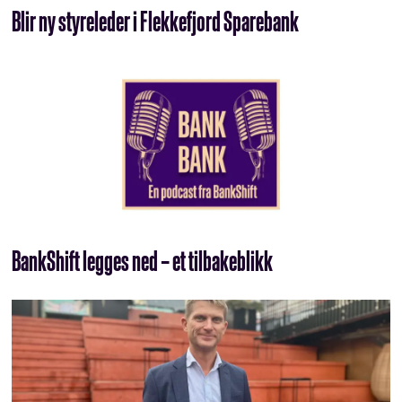
Blir ny styreleder i Flekkefjord Sparebank
BankShift legges ned – et tilbakeblikk