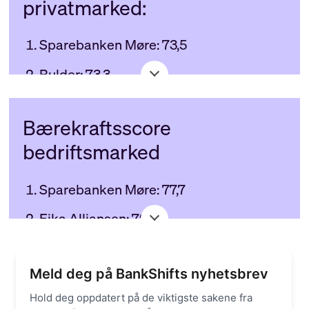
privatmarked:
Sparebanken Møre: 73,5
Bulder: 73,3
Obos-banken: 71,6
Bærekraftsscore
Landkreditt Bank: 71
bedriftsmarked
KLP Banken: 70,9
Sparebanken Møre: 77,7
Eika Alliansen: 70,7
Eika Alliansen: 72,5
Sparebanken Norge: 69,2
Øvrige banker: 68,3
Fana Sparebank: 68,9
Meld deg på BankShifts nyhetsbrev
Sparebanken Norge: 67,5
Sparebank 1 Østlandet: 68,7
Hold deg oppdatert på de viktigste sakene fra
Sparebank 1 Gruppen: 66,4