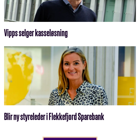
Vipps selger kasseløsning
Blir ny styreleder i Flekkefjord Sparebank