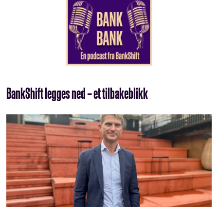
BankShift legges ned – et tilbakeblikk