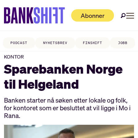
Abonner
PODCAST
NYHETSBREV
FINSHIFT
JOBB
KONTOR
Sparebanken Norge
til Helgeland
Banken starter nå søken etter lokale og folk,
for kontoret som er besluttet at vil ligge i Mo i
Rana.