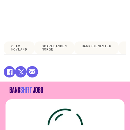
OLAV
SPAREBANKEN
BANKTJENESTER
M
HOVLAND
NORGE
R