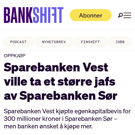
Abonner
PODCAST
NYHETSBREV
FINSHIFT
JOBB
OPPKJØP
Sparebanken Vest
ville ta et større jafs
av Sparebanken Sør
Sparebanken Vest kjøpte egenkapitalbevis for
300 millioner kroner i Sparebanken Sør –
men banken ønsket å kjøpe mer.