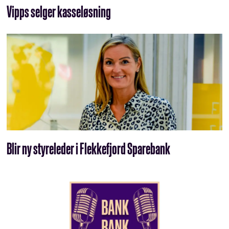
Vipps selger kasseløsning
Blir ny styreleder i Flekkefjord Sparebank