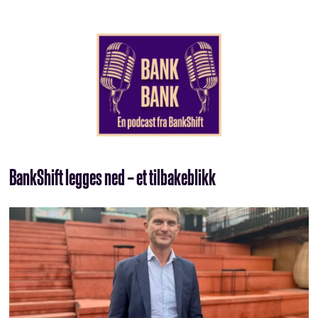
BankShift legges ned – et tilbakeblikk