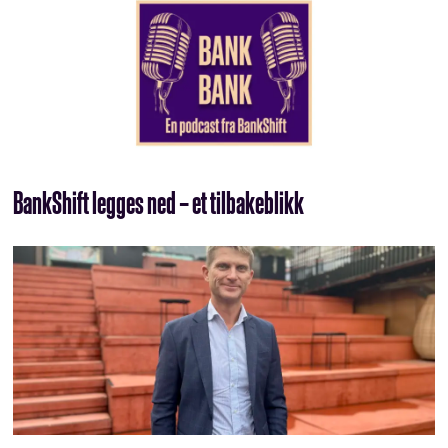
BankShift legges ned – et tilbakeblikk