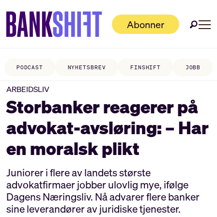
Abonner
PODCAST
NYHETSBREV
FINSHIFT
JOBB
ARBEIDSLIV
Storbanker reagerer på
advokat-avsløring: – Har
en moralsk plikt
Juniorer i flere av landets største
advokatfirmaer jobber ulovlig mye, ifølge
Dagens Næringsliv. Nå advarer flere banker
sine leverandører av juridiske tjenester.