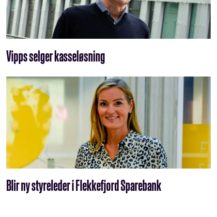
Vipps selger kasseløsning
Blir ny styreleder i Flekkefjord Sparebank