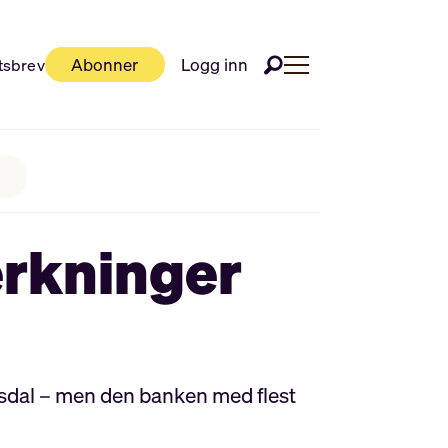
Abonner
Logg inn
tsbrev
erkninger
sdal – men den banken med flest