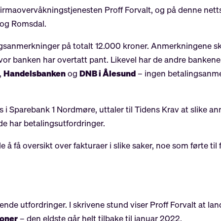
irmaovervåkningstjenesten Proff Forvalt, og på denne nett
e og Romsdal.
ngsanmerkninger på totalt 12.000 kroner. Anmerkningene sk
r hvor banken har overtatt pant. Likevel har de andre bank
,
Handelsbanken
og
DNB i Ålesund
– ingen betalingsanmer
s i Sparebank 1 Nordmøre, uttaler til Tidens Krav at slike
de har betalingsutfordringer.
 å få oversikt over fakturaer i slike saker, noe som førte ti
ende utfordringer. I skrivene stund viser Proff Forvalt at la
roner
– den eldste går helt tilbake til januar 2022.