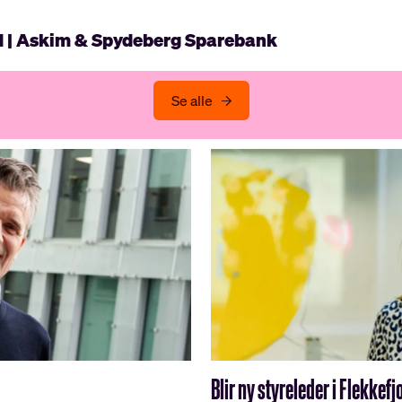
d | Askim & Spydeberg Sparebank
Se alle
Blir ny styreleder i Flekke