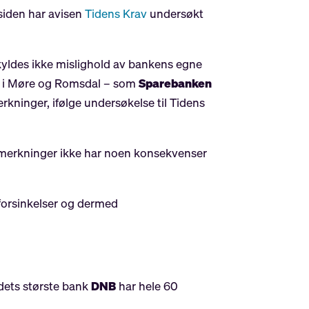
siden har avisen
Tidens Krav
undersøkt
yldes ikke mislighold av bankens egne
ene i Møre og Romsdal – som
Sparebanken
kninger, ifølge undersøkelse til Tidens
 anmerkninger ikke har noen konsekvenser
l forsinkelser og dermed
ndets største bank
DNB
har hele 60