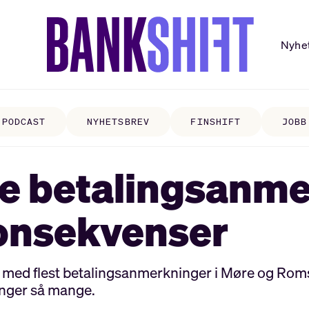
Nyhe
PODCAST
NYHETSBREV
FINSHIFT
JOBB
le betalingsanm
konsekvenser
med flest betalingsanmerkninger i Møre og Rom
ganger så mange.