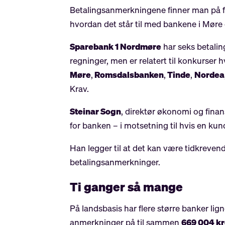
Betalingsanmerkningene finner man på f
hvordan det står til med bankene i Mør
Sparebank 1 Nordmøre
har seks betali
regninger, men er relatert til konkurse
Møre
,
Romsdalsbanken
,
Tinde
,
Nordea
Krav.
Steinar Sogn
, direktør økonomi og finan
for banken – i motsetning til hvis en kun
Han legger til at det kan være tidkrevende
betalingsanmerkninger.
Ti ganger så mange
På landsbasis har flere større banker lign
anmerkninger på til sammen
669 004 k