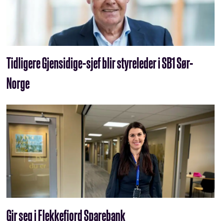
Tidligere Gjensidige-sjef blir styreleder i SB1 Sør-
Norge
Gir seg i Flekkefjord Sparebank