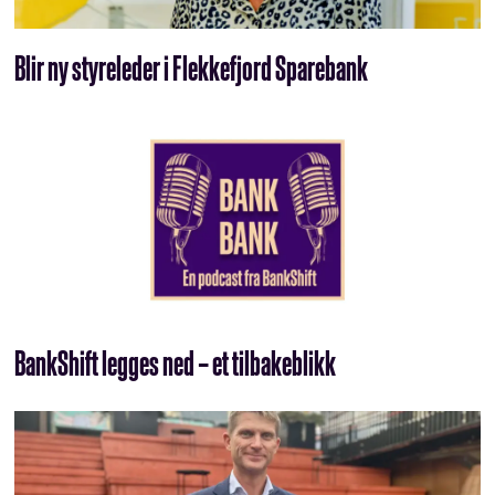
Blir ny styreleder i Flekkefjord Sparebank
BankShift legges ned – et tilbakeblikk