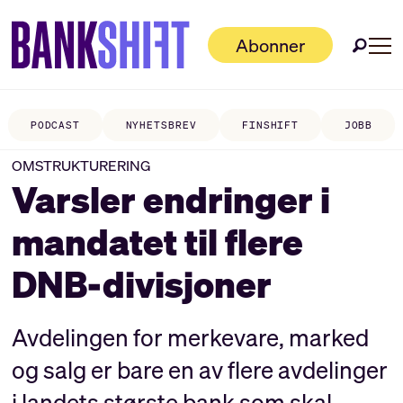
Abonner
PODCAST
NYHETSBREV
FINSHIFT
JOBB
OMSTRUKTURERING
Varsler endringer i
mandatet til flere
DNB-divisjoner
Avdelingen for merkevare, marked
og salg er bare en av flere avdelinger
i landets største bank som skal