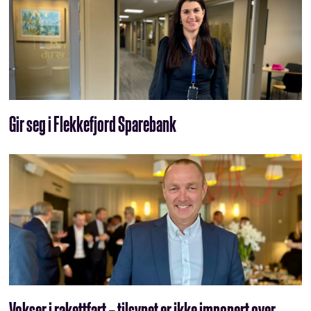
Gir seg i Flekkefjord Sparebank
Vokser i rakettfart – tilsynet er ikke imponert over