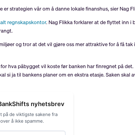
je er strategien vår om å danne lokale finanshus, sier Nag Fli
kalt regnskapskontor
. Nag Flikka forklarer at de flyttet in
trangt.
iljøer og tror at det vil gjøre oss mer attraktive for å få tak
for hva påbygget vil koste før banken har finregnet på det. 
 skal si ja til bankens planer om en ekstra etasje. Saken skal a
BankShifts nyhetsbrev
 på de viktigste sakene fra
 lover å ikke spamme.