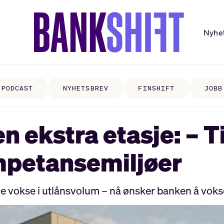
Nyhe
PODCAST
NYHETSBREV
FINSHIFT
JOBB
en ekstra etasje: – T
ompetansemiljøer
re vokse i utlånsvolum – nå ønsker banken å voks