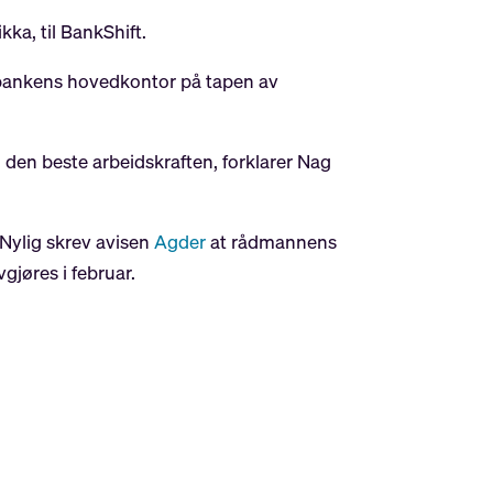
kka, til BankShift.
n i bankens hovedkontor på tapen av
 i den beste arbeidskraften, forklarer Nag
Nylig skrev avisen
Agder
at rådmannens
vgjøres i februar.