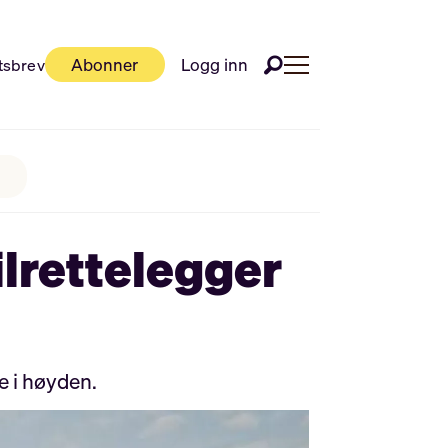
Abonner
Logg inn
tsbrev
ilrettelegger
e i høyden.