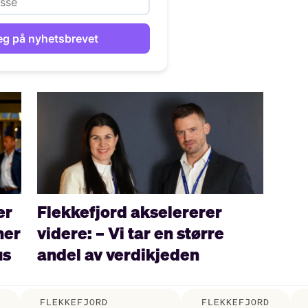
er
Flekkefjord akselererer
ner
videre: – Vi tar en større
us
andel av verdikjeden
FLEKKEFJORD
FLEKKEFJORD