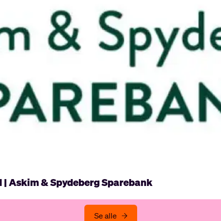
d | Askim & Spydeberg Sparebank
Se alle