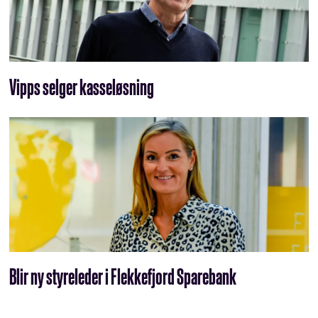
Vipps selger kasseløsning
Blir ny styreleder i Flekkefjord Sparebank