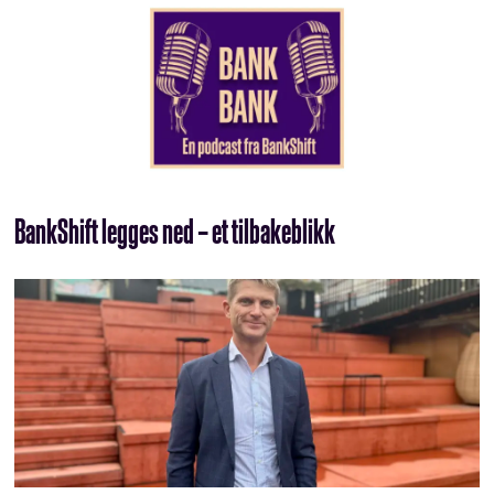
BankShift legges ned – et tilbakeblikk