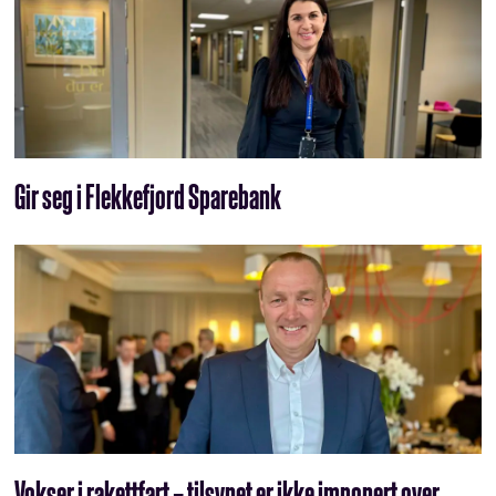
Gir seg i Flekkefjord Sparebank
Vokser i rakettfart – tilsynet er ikke imponert over