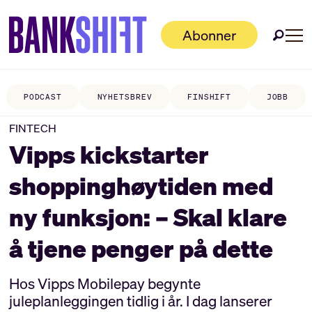
Abonner
PODCAST
NYHETSBREV
FINSHIFT
JOBB
FINTECH
Vipps kickstarter
shoppinghøytiden med
ny funksjon: – Skal klare
å tjene penger på dette
Hos Vipps Mobilepay begynte
juleplanleggingen tidlig i år. I dag lanserer