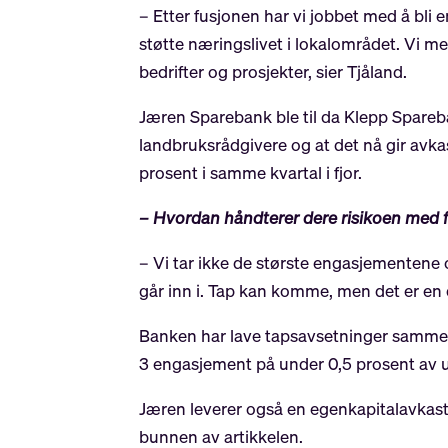
– Etter fusjonen har vi jobbet med å bli
støtte næringslivet i lokalområdet. Vi mer
bedrifter og prosjekter, sier Tjåland.
Jæren Sparebank ble til da Klepp Spareba
landbruksrådgivere og at det nå gir avka
prosent i samme kvartal i fjor.
– Hvordan håndterer dere risikoen med f
– Vi tar ikke de største engasjementene 
går inn i. Tap kan komme, men det er en d
Banken har lave tapsavsetninger samme
3 engasjement på under 0,5 prosent av u
Jæren leverer også en egenkapitalavkast
bunnen av artikkelen.