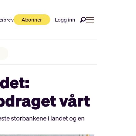
Abonner
Logg inn
tsbrev
det:
pdraget vårt
este storbankene i landet og en