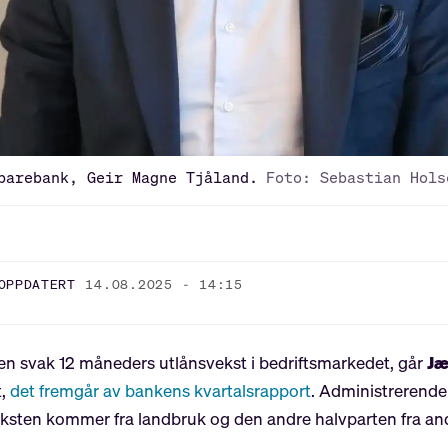
parebank, Geir Magne Tjåland.
Foto: Sebastian Hols
OPPDATERT
14.08.2025 - 14:15
r en svak 12 måneders utlånsvekst i bedriftsmarkedet, går
Jæ
t,
det fremgår av bankens kvartalsrapport
. Administrerende
 veksten kommer fra landbruk og den andre halvparten fra an