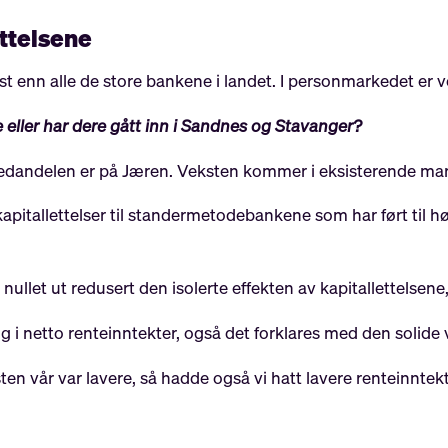
ttelsene
st enn alle de store bankene i landet. I personmarkedet er v
eller har dere gått inn i Sandnes og Stavanger?
edandelen er på Jæren. Veksten kommer i eksisterende mar
kapitallettelser til standermetodebankene som har ført til hø
nullet ut redusert den isolerte effekten av kapitallettelsene,
i netto renteinntekter, også det forklares med den solide 
ten vår var lavere, så hadde også vi hatt lavere renteinnte
r