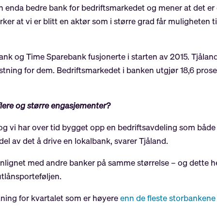
 en enda bedre bank for bedriftsmarkedet og mener at det e
ker at vi er blitt en aktør som i større grad får muligheten t
nk og Time Sparebank fusjonerte i starten av 2015. Tjåland
stning for dem. Bedriftsmarkedet i banken utgjør 18,6 prosen
lere og større engasjementer?
og vi har over tid bygget opp en bedriftsavdeling som både
el av det å drive en lokalbank, svarer Tjåland.
nlignet med andre banker på samme størrelse – og dette h
tlånsporteføljen.
ning for kvartalet som er høyere
enn de fleste storbankene