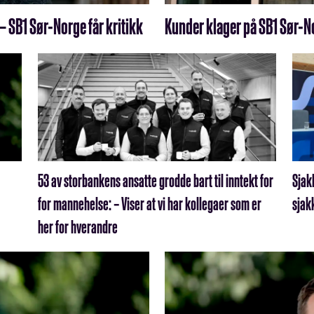
 SB1 Sør-Norge får kritikk
Kunder klager på SB1 Sør-N
53 av storbankens ansatte grodde bart til inntekt for
Sjakk
for mannehelse: – Viser at vi har kollegaer som er
sjak
her for hverandre