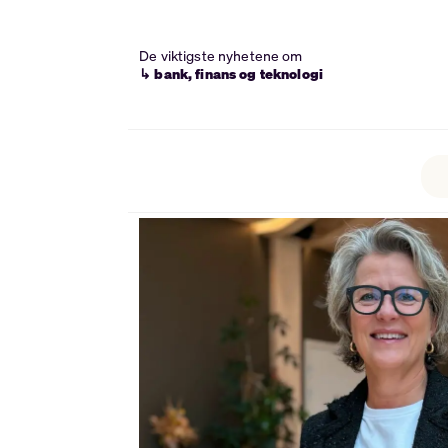
De viktigste nyhetene om
↳ bank, finans og teknologi
Tag:
øyvind
knoph
askeland