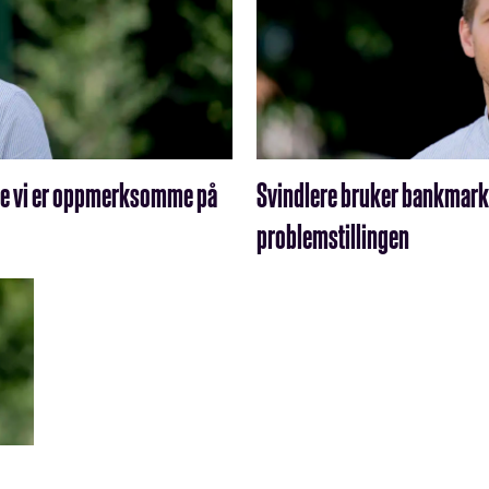
 noe vi er oppmerksomme på
Svindlere bruker bankmarke
problemstillingen