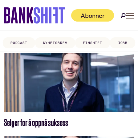
Abonner
PODCAST
NYHETSBREV
FINSHIFT
JOBB
Tag:
aritma
Selger for å oppnå suksess