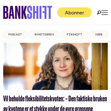
Abonner
PODCAST
NYHETSBREV
FINSHIFT
JOBB
Tag:
fleksibilitetskvoten
Vil beholde fleksibilitetskvoten: – Den faktiske bruken
av kvotene er et stykke under de øvre grensene