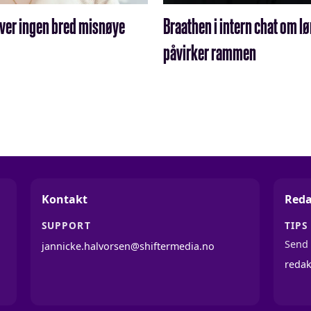
ever ingen bred misnøye
Braathen i intern chat om l
påvirker rammen
Kontakt
Reda
SUPPORT
TIPS
Send 
jannicke.halvorsen@shiftermedia.no
reda