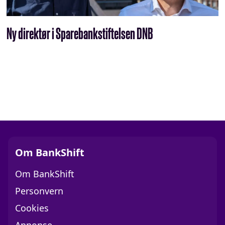
Ny direktør i Sparebankstiftelsen DNB
Om BankShift
Om BankShift
Personvern
Cookies
Annonse