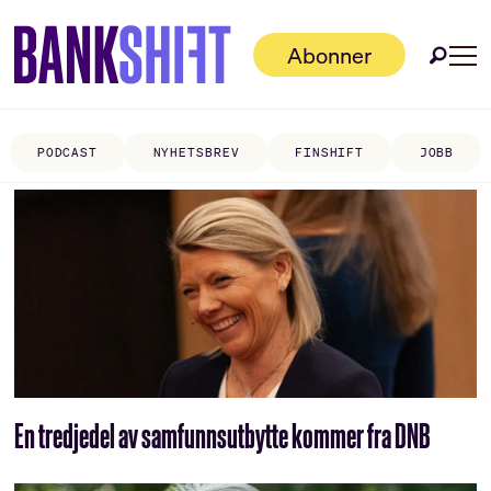
Abonner
PODCAST
NYHETSBREV
FINSHIFT
JOBB
Tag:
sparebankstiftelsen
dnb
En tredjedel av samfunnsutbytte kommer fra DNB