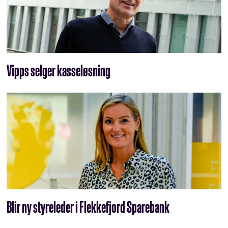
Vipps selger kasseløsning
Blir ny styreleder i Flekkefjord Sparebank