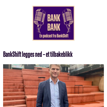
BankShift legges ned – et tilbakeblikk