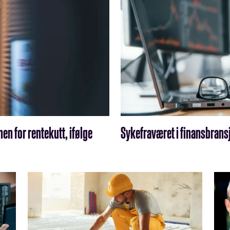
en for rentekutt, ifølge
Sykefraværet i finansbrans