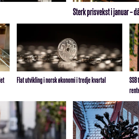
Sterk prisvekst i januar – då
det
Flat utvikling i norsk økonomi i tredje kvartal
SSB t
rent