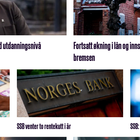
ed utdanningsnivå
Fortsatt økning i lån og in
bremsen
SSB venter to rentekutt i år
SSB: