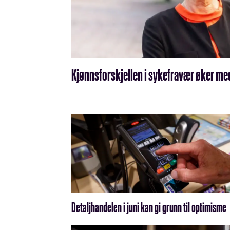
Kjønnsforskjellen i sykefravær øker m
Detaljhandelen i juni kan gi grunn til optimisme