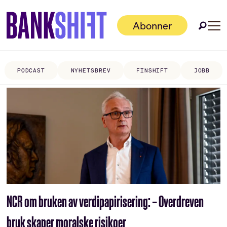
Abonner
PODCAST
NYHETSBREV
FINSHIFT
JOBB
Tag:
verdipapirisering
NCR om bruken av verdipapirisering: – Overdreven
bruk skaper moralske risikoer