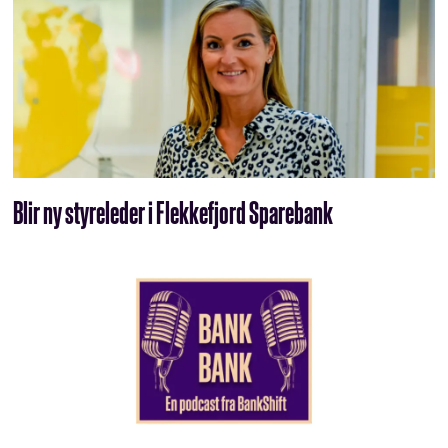
Blir ny styreleder i Flekkefjord Sparebank