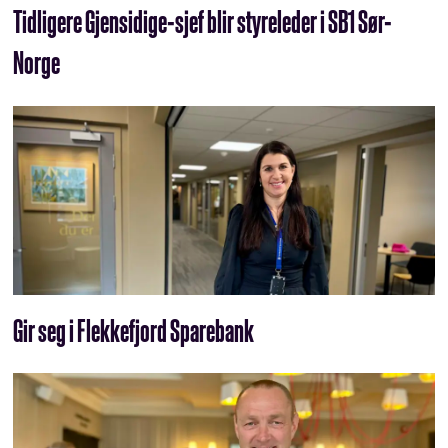
Tidligere Gjensidige-sjef blir styreleder i SB1 Sør-
Norge
Gir seg i Flekkefjord Sparebank