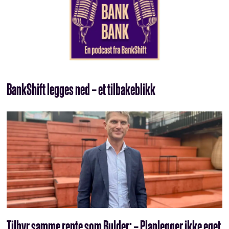
BankShift legges ned – et tilbakeblikk
Tilbyr samme rente som Bulder: – Planlegger ikke eget