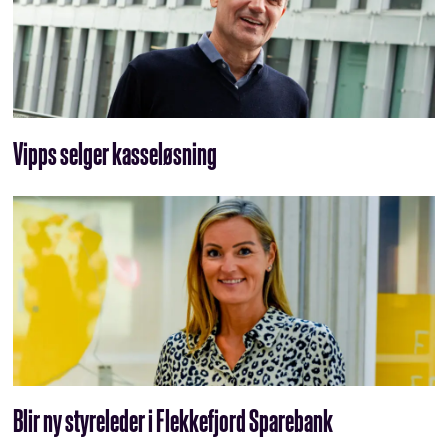
Vipps selger kasseløsning
Blir ny styreleder i Flekkefjord Sparebank