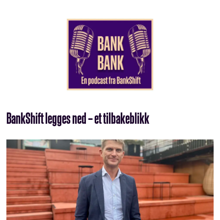
BankShift legges ned – et tilbakeblikk