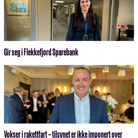
Gir seg i Flekkefjord Sparebank
Vokser i rakettfart – tilsynet er ikke imponert over