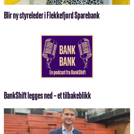
Blir ny styreleder i Flekkefjord Sparebank
BankShift legges ned – et tilbakeblikk