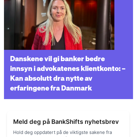
Danskene vil gi banker bedre
innsyn i advokatenes klientkonto: –
Kan absolutt dra nytte av
erfaringene fra Danmark
Meld deg på BankShifts nyhetsbrev
Hold deg oppdatert på de viktigste sakene fra