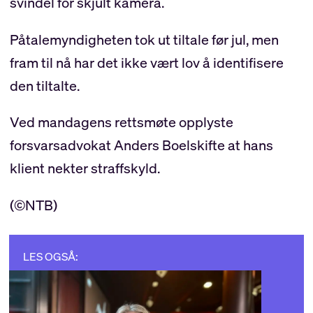
svindel for skjult kamera.
Påtalemyndigheten tok ut tiltale før jul, men
fram til nå har det ikke vært lov å identifisere
den tiltalte.
Ved mandagens rettsmøte opplyste
forsvarsadvokat Anders Boelskifte at hans
klient nekter straffskyld.
(©NTB)
LES OGSÅ: