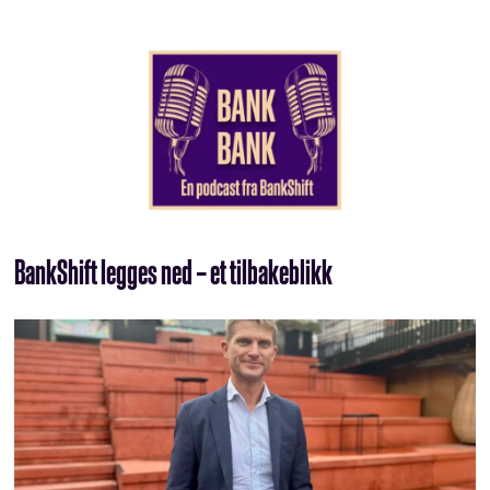
BankShift legges ned – et tilbakeblikk