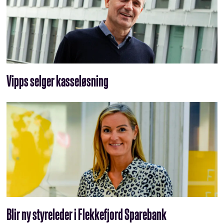
Vipps selger kasseløsning
Blir ny styreleder i Flekkefjord Sparebank