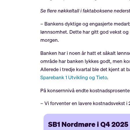
Se flere nøkkeltall i faktaboksene nederst
– Bankens dyktige og engasjerte medarbe
lønnsomhet. Dette har gitt god vekst og e
morgen.
Banken har i noen år hatt et såkalt løn
område har banken lykkes godt, men kostn
Allerede i tredje kvartal ble det kjent a
Sparebank 1 Utvikling og Tieto
.
På konsernnivå endte kostnadsprosenten ti
– Vi forventer en lavere kostnadsvekst i 
SB1 Nordmøre i Q4 2025