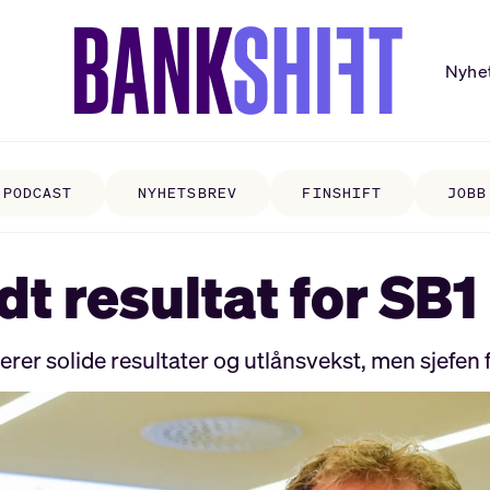
Nyhe
PODCAST
NYHETSBREV
FINSHIFT
JOBB
dt resultat for SB
r solide resultater og utlånsvekst, men sjefen fo