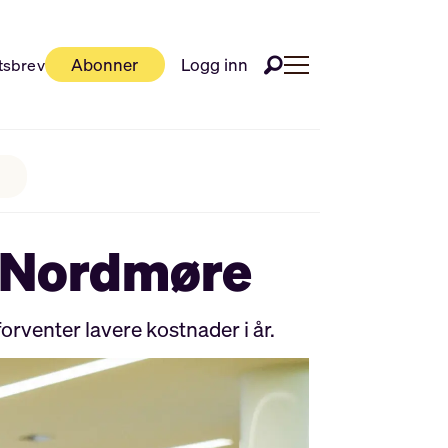
Abonner
Logg inn
tsbrev
1 Nordmøre
rventer lavere kostnader i år.