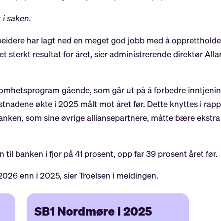
 i saken.
idere har lagt ned en meget god jobb med å opprettholde e
t sterkt resultat for året, sier administrerende direktør Al
nsomhetsprogram gående, som går ut på å forbedre inntjeni
adene økte i 2025 målt mot året før. Dette knyttes i rappor
t banken, som sine øvrige alliansepartnere, måtte bære ekst
l banken i fjor på 41 prosent, opp far 39 prosent året før.
2026 enn i 2025, sier Troelsen i meldingen.
SB1 Nordmøre i 2025