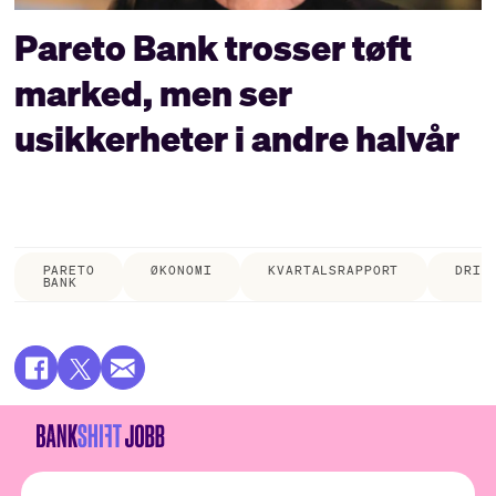
Pareto Bank trosser tøft
marked, men ser
usikkerheter i andre halvår
PARETO
ØKONOMI
KVARTALSRAPPORT
DRIF
BANK