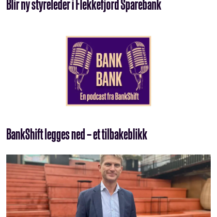
Blir ny styreleder i Flekkefjord Sparebank
BankShift legges ned – et tilbakeblikk