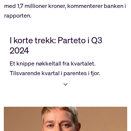
med 1,7 millioner kroner, kommenterer banken i
rapporten.
I korte trekk: Parteto i Q3
2024
Et knippe nøkkeltall fra kvartalet.
Tilsvarende kvartal i parentes i fjor.
🔴 Egenkapitalavkastning: 13,7 % (13,9 %)
🟢 Brutto utlånsvolum: 19,7 mrd. kr (18,5
mrd. kr)
🔴 12 måneders utlånsvekst 6,4 % (7,9 %)