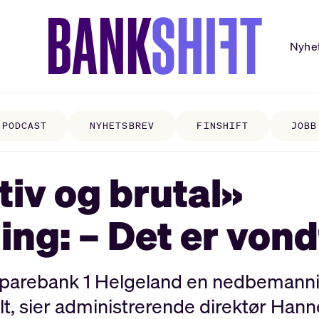
Nyhe
PODCAST
NYHETSBREV
FINSHIFT
JOBB
tiv og brutal»
g: – Det er vond
parebank 1 Helgeland en nedbemannin
t, sier administrerende direktør Han