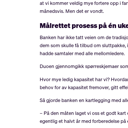
at vi kommer veldig mye fortere opp i fa
månedsvis. Men det er vondt.
Målrettet prosess på én uk
Banken har ikke tatt veien om de tradisjo
dem som skulle få tilbud om sluttpakke, 
hadde samtaler med alle mellomledere.
Duoen gjennomgikk spørreskjemaer som va
Hvor mye ledig kapasitet har vi? Hvorda
behov for av kapasitet fremover, gitt eff
Så gjorde banken en kartlegging med alle
– På den måten laget vi oss et godt kart o
egentlig et halvt år med forberedelse på