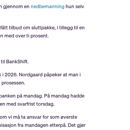
sin gjennom en
nedbemanning
hun selv
tt tilbud om sluttpakke, i tillegg til en
n med over ti prosent.
til BankShift.
tak i 2026. Nordgaard påpeker at man i
å prosessen.
 av banken på mandag. På mandag hadde
den med svarfrist torsdag.
som vi må ta ansvar for som øverste
anisasjon fra mandagen etterpå. Det gjør