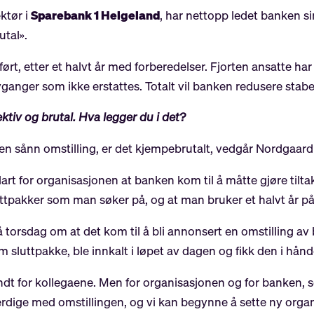
ktør i
Sparebank 1 Helgeland
, har nettopp ledet banken 
utal».
rt, etter et halvt år med forberedelser. Fjorten ansatte har få
anger som ikke erstattes. Totalt vil banken redusere stabe
ktiv og brutal. Hva legger du i det?
 en sånn omstilling, er det kjempebrutalt, vedgår Nordgaard 
klart for organisasjonen at banken kom til å måtte gjøre til
luttpakker som man søker på, og at man bruker et halvt år p
å torsdag om at det kom til å bli annonsert en omstilling
m sluttpakke, ble innkalt i løpet av dagen og fikk den i hån
ndt for kollegaene. Men for organisasjonen og for banken, 
i ferdige med omstillingen, og vi kan begynne å sette ny org