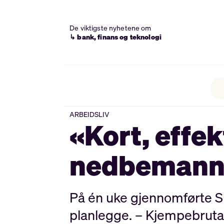
De viktigste nyhetene om
↳ bank, finans og teknologi
ARBEIDSLIV
«Kort, effek
nedbemannin
På én uke gjennomførte S
planlegge. – Kjempebrutal