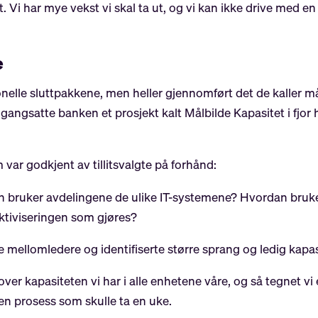
rt. Vi har mye vekst vi skal ta ut, og vi kan ikke drive me
e
nelle sluttpakkene, men heller gjennomført det de kaller mål
igangsatte banken et prosjekt kalt Målbilde Kapasitet i fj
r godkjent av tillitsvalgte på forhånd:
n bruker avdelingene de ulike IT-systemene? Hvordan bruke
ektiviseringen som gjøres?
 mellomledere og identifiserte større sprang og ledig kapas
ver kapasiteten vi har i alle enhetene våre, og så tegnet vi
 en prosess som skulle ta en uke.