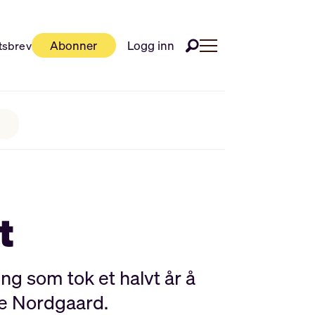
Abonner
Logg inn
tsbrev
t
g som tok et halvt år å
ne Nordgaard.