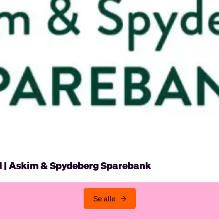
d | Askim & Spydeberg Sparebank
Se alle