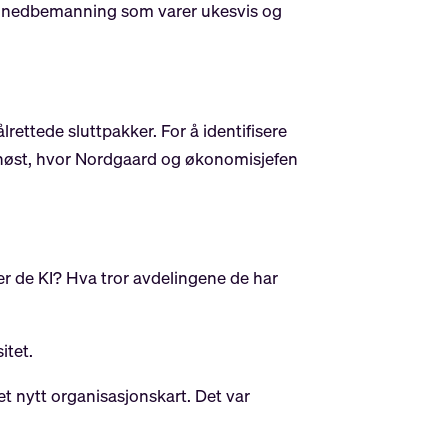
d en nedbemanning som varer ukesvis og
rettede sluttpakker. For å identifisere
or høst, hvor Nordgaard og økonomisjefen
r de KI? Hva tror avdelingene de har
itet.
 et nytt organisasjonskart. Det var