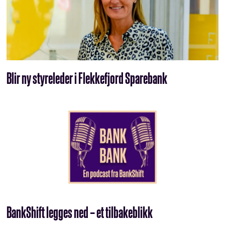
Blir ny styreleder i Flekkefjord Sparebank
BankShift legges ned – et tilbakeblikk