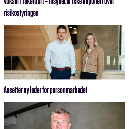
Vokser i rakettfart – tilsynet er ikke imponert over
risikostyringen
Ansetter ny leder for personmarkedet