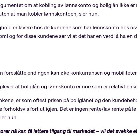
i argumentet om at kobling av lønnskonto og boliglån ikke e
uten at man kobler lønnskontoen, sier hun.
slighold er lavere hos de kundene som har lønnskonto hos oss.
mi og for disse kundene ser vi at det har en verdi å ha en
n foreslåtte endingen kan øke konkurransen og mobilitete
lever at boliglån og lønnskonto er noe som er relativt enke
kene, er som oftest prisen på boliglånet og den kundebeh
e forholdsvis fort ut igjen. Det er ingen rente/lav rente på 
ier hun.
ører nå kan få lettere tilgang til markedet – vil det svekke 