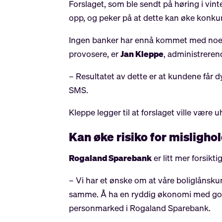
Forslaget, som ble sendt på høring i vinte
opp, og peker på at dette kan øke konku
Ingen banker har ennå kommet med noen h
provosere, er
Jan Kleppe
, administreren
– Resultatet av dette er at kundene får 
SMS.
Kleppe legger til at forslaget ville være 
Kan øke risiko for misligho
Rogaland Sparebank
er litt mer forsikti
– Vi har et ønske om at våre boliglånskun
samme. Å ha en ryddig økonomi med god ov
personmarked i Rogaland Sparebank.