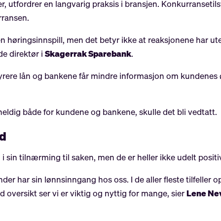
r, utfordrer en langvarig praksis i bransjen. Konkurransetils
rransen.
øringsinnspill, men det betyr ikke at reaksjonene har uteb
de direktør i
Skagerrak Sparebank
.
dyrere lån og bankene får mindre informasjon om kundenes ø
uheldig både for kundene og bankene, skulle det bli vedtatt.
ld
g i sin tilnærming til saken, men de er heller ikke udelt positiv
der har sin lønnsinngang hos oss. I de aller fleste tilfeller
ersikt ser vi er viktig og nyttig for mange, sier
Lene Nev