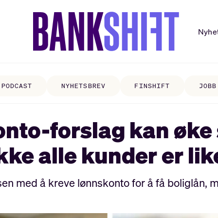
Nyhe
PODCAST
NYHETSBREV
FINSHIFT
JOBB
nto-forslag kan øke 
kke alle kunder er li
en med å kreve lønnskonto for å få boliglån, 