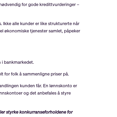
r nødvendig for gode kredittvurderinger –
 Ikke alle kunder er like strukturerte når
 del økonomiske tjenester samlet, påpeker
n i bankmarkedet.
lt for folk å sammenligne priser på.
andlingen kunden får. En lønnskonto er
lønnskontoer og det anbefales å styre
eller styrke konkurranseforholdene for