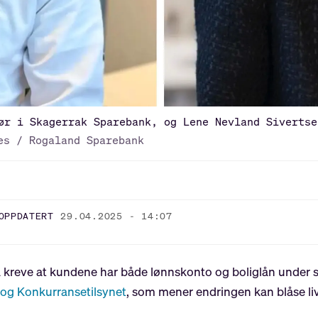
ør i Skagerrak Sparebank, og Lene Nevland Sivertse
es / Rogaland Sparebank
OPPDATERT
29.04.2025 - 14:07
å kreve at kundene har både lønnskonto og boliglån under
 og Konkurransetilsynet
, som mener endringen kan blåse li