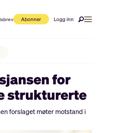
Abonner
Logg inn
tsbrev
sjansen for
ke strukturerte
men forslaget møter motstand i