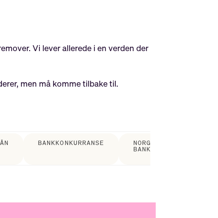
remover. Vi lever allerede i en verden der
derer, men må komme tilbake til.
LÅN
BANKKONKURRANSE
NORGES
NYHETE
BANK