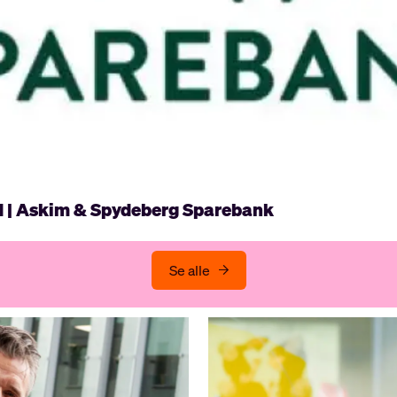
d | Askim & Spydeberg Sparebank
Se alle