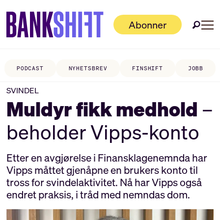
Abonner
PODCAST
NYHETSBREV
FINSHIFT
JOBB
SVINDEL
Muldyr fikk medhold
–
beholder Vipps-konto
Etter en avgjørelse i Finansklagenemnda har
Vipps måttet gjenåpne en brukers konto til
tross for svindelaktivitet. Nå har Vipps også
endret praksis, i tråd med nemndas dom.