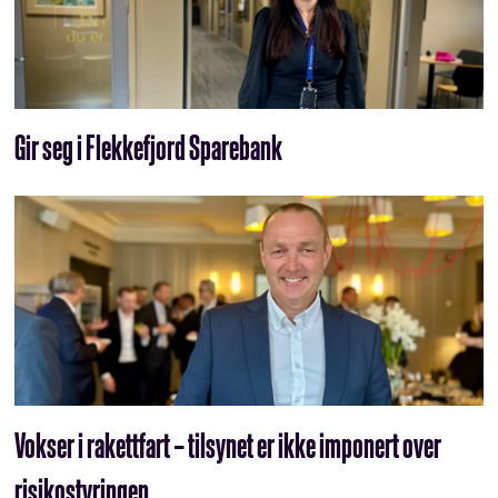
Gir seg i Flekkefjord Sparebank
Vokser i rakettfart – tilsynet er ikke imponert over
risikostyringen