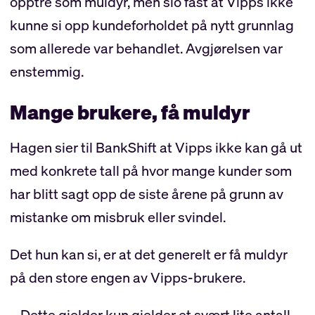
opptre som muldyr, men slo fast at Vipps ikke
kunne si opp kundeforholdet på nytt grunnlag
som allerede var behandlet. Avgjørelsen var
enstemmig.
Mange brukere, få muldyr
Hagen sier til BankShift at Vipps ikke kan gå ut
med konkrete tall på hvor mange kunder som
har blitt sagt opp de siste årene på grunn av
mistanke om misbruk eller svindel.
Det hun kan si, er at det generelt er få muldyr
på den store engen av Vipps-brukere.
– Dette gjelder kun gjelder et svært lite antall