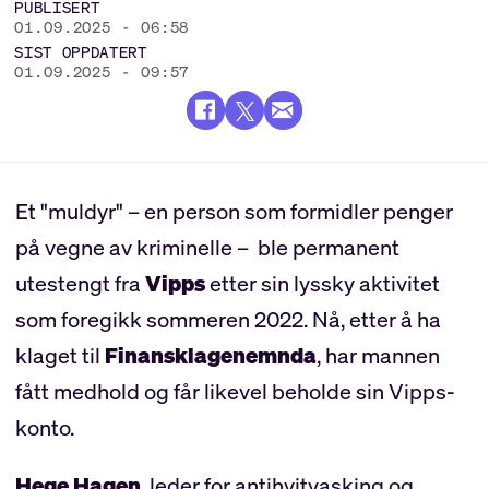
PUBLISERT
01.09.2025 - 06:58
SIST OPPDATERT
01.09.2025 - 09:57
Et "muldyr" – en person som formidler penger
på vegne av kriminelle – ble permanent
utestengt fra
Vipps
etter sin lyssky aktivitet
som foregikk sommeren 2022. Nå, etter å ha
klaget til
Finansklagenemnda
, har mannen
fått medhold og får likevel beholde sin Vipps-
konto.
Hege Hagen
, leder for antihvitvasking og