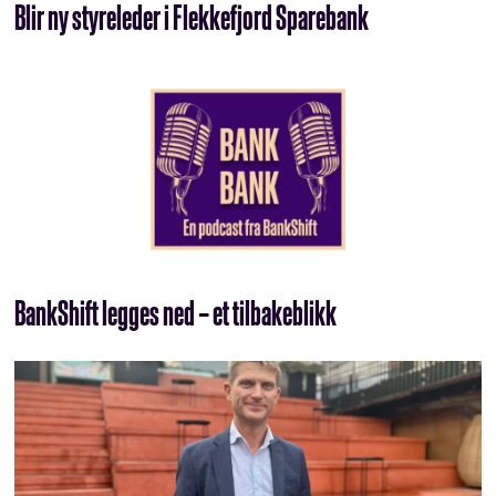
Blir ny styreleder i Flekkefjord Sparebank
BankShift legges ned – et tilbakeblikk