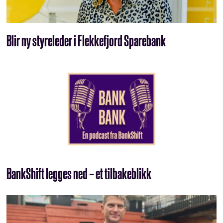
Blir ny styreleder i Flekkefjord Sparebank
BankShift legges ned – et tilbakeblikk