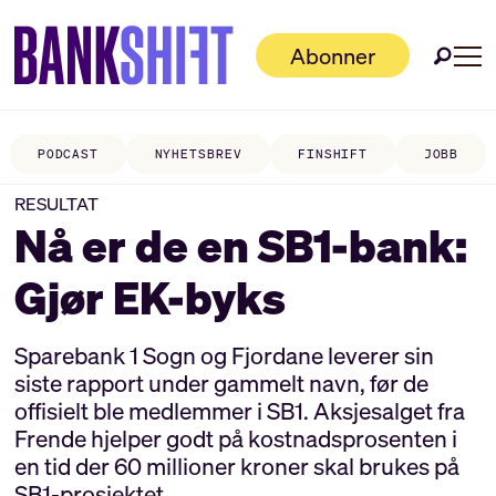
Abonner
PODCAST
NYHETSBREV
FINSHIFT
JOBB
RESULTAT
Nå er de en SB1-bank:
Gjør EK-byks
Sparebank 1 Sogn og Fjordane leverer sin
siste rapport under gammelt navn, før de
offisielt ble medlemmer i SB1. Aksjesalget fra
Frende hjelper godt på kostnadsprosenten i
en tid der 60 millioner kroner skal brukes på
SB1-prosjektet.