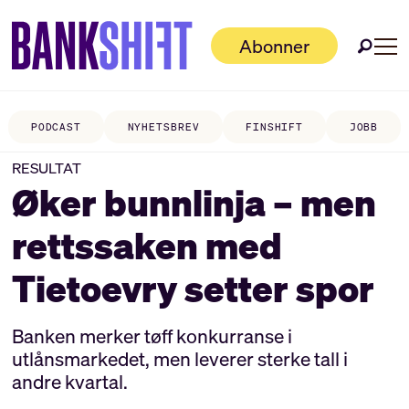
Abonner
PODCAST
NYHETSBREV
FINSHIFT
JOBB
RESULTAT
Øker bunnlinja – men
rettssaken med
Tietoevry setter spor
Banken merker tøff konkurranse i
utlånsmarkedet, men leverer sterke tall i
andre kvartal.