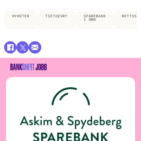
🟢 Netto renteinntekter: 565 mill. kr (521
mill. kr)
NYHETER
TIETOEVRY
SPAREBANK
RETTSSA
1 SMN
🟢 Ren kjernekapital: 18,8 % (18,5 %)
🟢 Innskuddsdekning: 59 % (58 %)