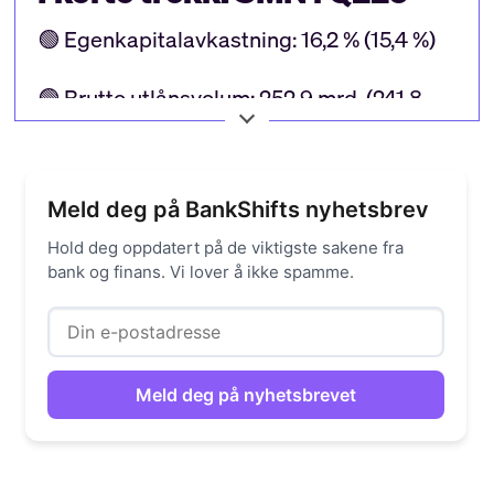
🟢 Egenkapitalavkastning: 16,2 % (15,4 %)
🟢 Brutto utlånsvolum: 252,9 mrd. (241,8
mrd.)
🔴 12 måneders utlånsvekst: 1,2 % (1,5 %)
Meld deg på BankShifts nyhetsbrev
🔴 Kostnadsprosent (morbank): 38 % (33
Hold deg oppdatert på de viktigste sakene fra
bank og finans. Vi lover å ikke spamme.
%)
🟢 Resultat etter skatt: 1.131 millioner
kroner (1.015 millioner)
🟢 Tap: 32 mill. (47 mill.)