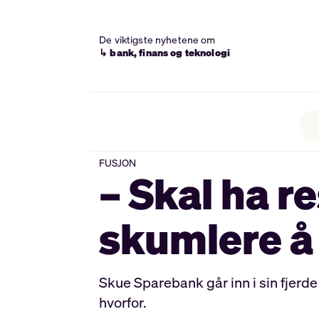
De viktigste nyhetene om
↳ bank, finans og teknologi
FUSJON
– Skal ha re
skumlere å
Skue Sparebank går inn i sin fjerd
hvorfor.