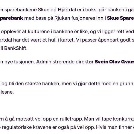
om sparebankene Skue og Hjartdal er i boks, går banken i g
Sparebank
med base på Rjukan fusjoneres inn i
Skue Spar
jeg opplever at kulturene i bankene er like, og vi ligger rett
rtdal har det vært et hull i kartet. Vi passer åpenbart godt
il BankShift.
den nye fusjonen. Administrerende direktør
Svein Olav Gv
 og bli den største banken, men vi gjør dette med en grunnl
Glesne.
som å gå motsatt vei opp en rulletrapp. Man vil tape konkur
 De regulatoriske kravene er også på vei opp. Hvis man finne