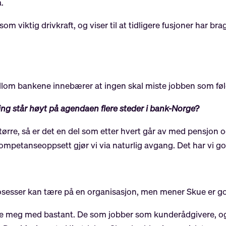
a.
om viktig drivkraft, og viser til at tidligere fusjoner har 
om bankene innebærer at ingen skal miste jobben som følg
ng står høyt på agendaen flere steder i bank-Norge?
 større, så er det en del som etter hvert går av med pensjon 
g kompetanseoppsett gjør vi via naturlig avgang. Det har vi g
sesser kan tære på en organisasjon, men mener Skue er go
uttale meg med bastant. De som jobber som kunderådgivere, og