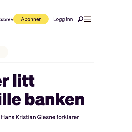
Abonner
Logg inn
tsbrev
 litt
ille banken
 Hans Kristian Glesne forklarer