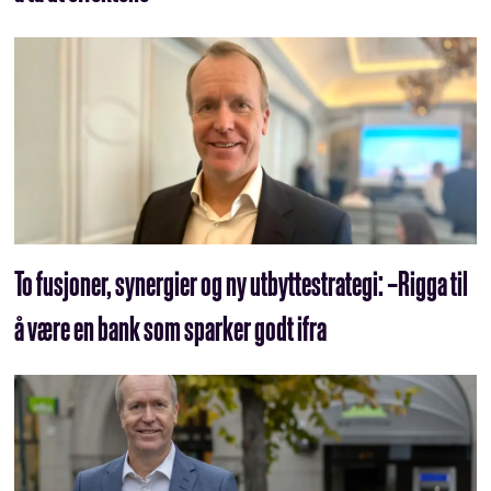
To fusjoner, synergier og ny utbyttestrategi: –Rigga til
å være en bank som sparker godt ifra