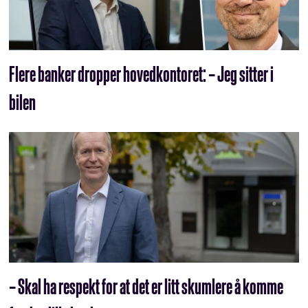
Flere banker dropper hoved­kontoret: – Jeg sitter i
bilen
– Skal ha respekt for at det er litt skumlere å komme