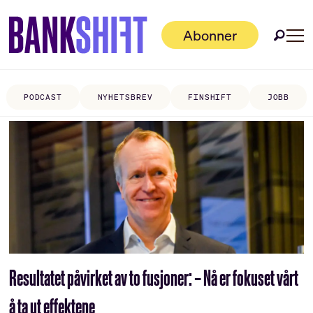
Abonner
PODCAST
NYHETSBREV
FINSHIFT
JOBB
Tag:
hans
kristian
glesne
Resultatet påvirket av to fusjoner: – Nå er fokuset vårt
å ta ut effektene