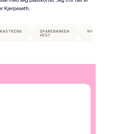
er Kjerpeseth.
VKASTNING
SPAREBANKEN
NYHETER
Q1
VEST
202