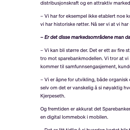
distribusjonskraft og en attraktiv mark
– Vi har for eksempel ikke etablert noe k
vi har historiske røtter. Nå ser vi at vi 
– Er det disse markedsområdene man da s
– Vi kan bli større der. Det er ett av fire
tro mot sparebankmodellen. Vi tror at v
kommer til samfunnsengasjement, kundeut
– Vi er åpne for utvikling, både organisk
selv om det er vanskelig å si nøyaktig hv
Kjerpeseth.
Og fremtiden er akkurat det Sparebanken V
en digital lommebok i mobilen.
– Det er litt tidlig å si hvordan kortet bl