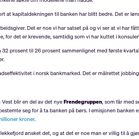
rt at kapitaldekningen til banken har blitt bedre. Det er lø
rbeidsgiver. Det er noe vi har satset på og vi ser at vi har fått
 for det er krevende, samtidig som vi har kuttet i konsulent
 32 prosent til 26 prosent sammenlignet med første kvartal
er.
adseffektivitet i norsk bankmarked. Det er målrettet jobbin
n Vest blir en del av det nye
Frendegruppen
, som får med s
bestemte seg for å ta banken på børs. I emisjonen banken e
illioner kroner
.
Flekkefjord ønsket det, og at det er noe man er villig til å g