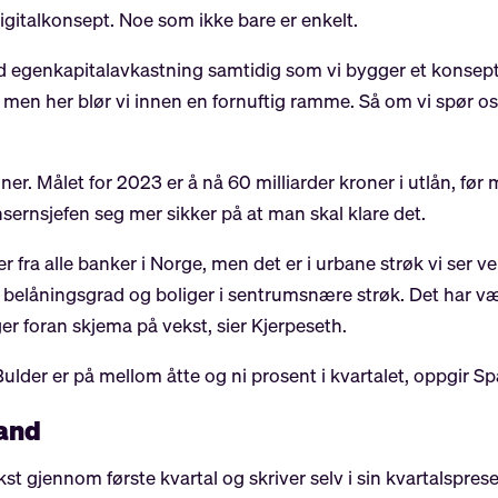
igitalkonsept. Noe som ikke bare er enkelt.
e god egenkapitalavkastning samtidig som vi bygger et konse
s, men her blør vi innen en fornuftig ramme. Så om vi spør os
ner. Målet for 2023 er å nå 60 milliarder kroner i utlån, før 
ernsjefen seg mer sikker på at man skal klare det.
r fra alle banker i Norge, men det er i urbane strøk vi se
av belåningsgrad og boliger i sentrumsnære strøk. Det har vær
ger foran skjema på vekst, sier Kjerpeseth.
ulder er på mellom åtte og ni prosent i kvartalet, oppgir S
and
t gjennom første kvartal og skriver selv i sin kvartalspres