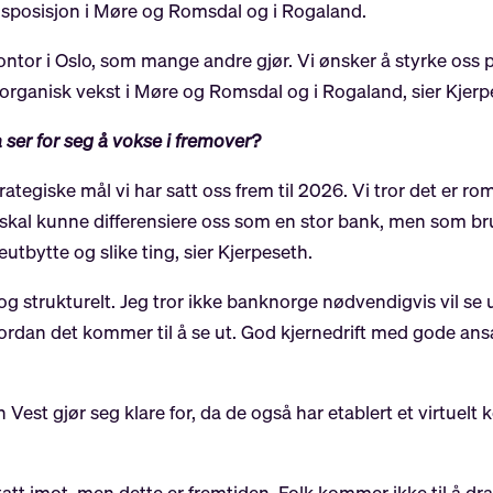
edsposisjon i Møre og Romsdal og i Rogaland.
ontor i Oslo, som mange andre gjør. Vi ønsker å styrke oss 
har organisk vekst i Møre og Romsdal og i Rogaland, sier Kjerp
er for seg å vokse i fremover?
 strategiske mål vi har satt oss frem til 2026. Vi tror det er 
i skal kunne differensiere oss som en stor bank, men som b
bytte og slike ting, sier Kjerpeseth.
 og strukturelt. Jeg tror ikke banknorge nødvendigvis vil se 
ordan det kommer til å se ut. God kjernedrift med gode ansat
est gjør seg klare for, da de også har etablert et virtuelt 
ir tatt imot, men dette er fremtiden. Folk kommer ikke til å d