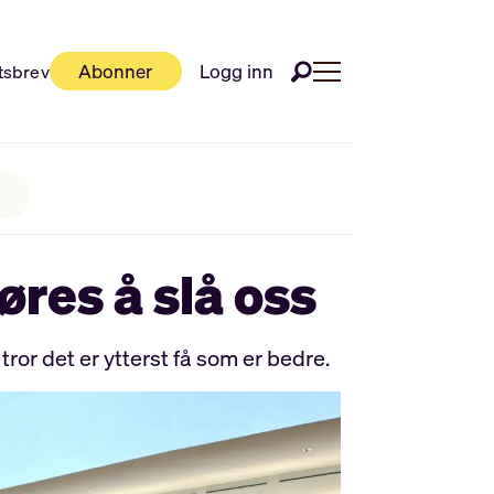
Abonner
Logg inn
tsbrev
jøres å slå oss
tror det er ytterst få som er bedre.