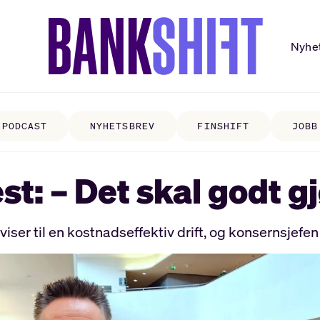
Nyhe
PODCAST
NYHETSBREV
FINSHIFT
JOBB
est: – Det skal godt g
ser til en kostnadseffektiv drift, og konsernsjefen 