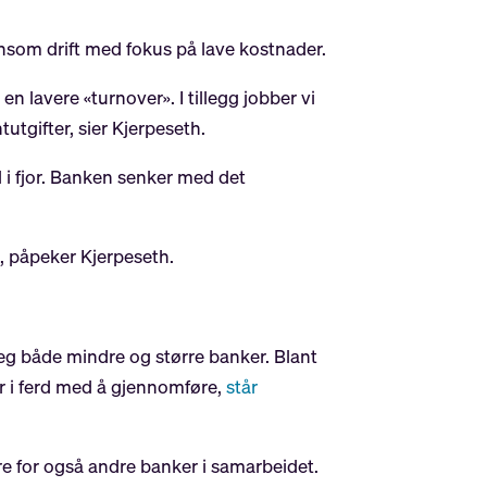
nnsom drift med fokus på lave kostnader.
 en lavere «turnover». I tillegg jobber vi
utgifter, sier Kjerpeseth.
 i fjor. Banken senker med det
g, påpeker Kjerpeseth.
eg både mindre og større banker. Blant
r i ferd med å gjennomføre,
står
jøre for også andre banker i samarbeidet.