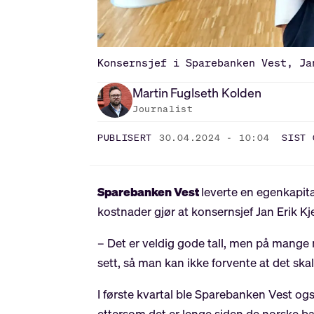
Konsernsjef i Sparebanken Vest, Ja
Martin
Fuglseth Kolden
Journalist
PUBLISERT
30.04.2024 - 10:04
SIST 
Sparebanken Vest
leverte en egenkapit
kostnader gjør at konsernsjef Jan Erik 
– Det er veldig gode tall, men på mange m
sett, så man kan ikke forvente at det skal
I første kvartal ble Sparebanken Vest ogs
ettersom det er lenge siden de norske