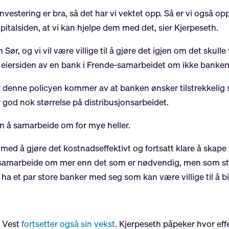
kinvestering er bra, så det har vi vektet opp. Så er vi også 
italsiden, at vi kan hjelpe dem med det, sier Kjerpeseth.
r, og vi vil være villige til å gjøre det igjen om det skull
å eiersiden av en bank i Frende-samarbeidet om ikke banken ø
 denne policyen kommer av at banken ønsker tilstrekkelig 
 god nok størrelse på distribusjonsarbeidet.
nn å samarbeide om for mye heller.
t med å gjøre det kostnadseffektivt og fortsatt klare å skape
å samarbeide om mer enn det som er nødvendig, men som stor
 ha et par store banker med seg som kan være villige til å bid
n Vest
fortsetter også sin vekst
. Kjerpeseth påpeker hvor eff