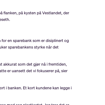
på flanken, på kysten på Vestlandet, der
eseth.
rom for en sparebank som er disiplinert og
ruker sparebankens styrke når det
ut akkurat som det gjør nå i fremtiden,
te er uansett det vi fokuserer på, sier
kort i banken. Et kort kundene kan legge i
rasse med seg plastkortet. Jeg tror det er