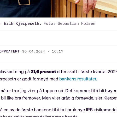
n Erik Kjerpeseth.
Foto: Sebastian Holsen
OPPDATERT
30.04.2024 - 10:17
alavkastning på
21,6 prosent
etter skatt i første kvartal 20
Kjerpeseth er godt fornøyd med
bankens resultater.
åter tror jeg vi er på toppen nå. Det kommer til å bli høyer
 bli like bra fremover. Men vi er grådig fornøyde, sier Kjerpe
å en av de første bankene til å ta i bruk nye IRB-risikomodel
 bankene søkte om modellene man hadde.