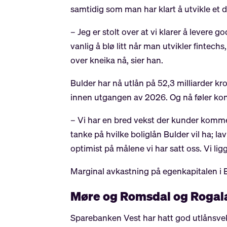
samtidig som man har klart å utvikle et d
– Jeg er stolt over at vi klarer å lever
vanlig å blø litt når man utvikler fintech
over kneika nå, sier han.
Bulder har nå utlån på 52,3 milliarder kro
innen utgangen av 2026. Og nå føler kons
– Vi har en bred vekst der kunder komme
tanke på hvilke boliglån Bulder vil ha; l
optimist på målene vi har satt oss. Vi lig
Marginal avkastning på egenkapitalen i B
Møre og Romsdal og Rogal
Sparebanken Vest har hatt god utlånsveks