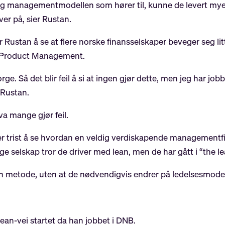
g managementmodellen som hører til, kunne de levert mye b
er på, sier Rustan.
for Rustan å se at flere norske finansselskaper beveger seg li
og Product Management.
e. Så det blir feil å si at ingen gjør dette, men jeg har jobbe
r Rustan.
va mange gjør feil.
r trist å se hvordan en veldig verdiskapende managementfil
e selskap tror de driver med lean, men de har gått i “the lea
 en metode, uten at de nødvendigvis endrer på ledelsesmodel
lean-vei startet da han jobbet i DNB.