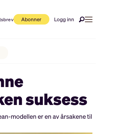
Abonner
Logg inn
tsbrev
nne
nken suksess
an-modellen er en av årsakene til