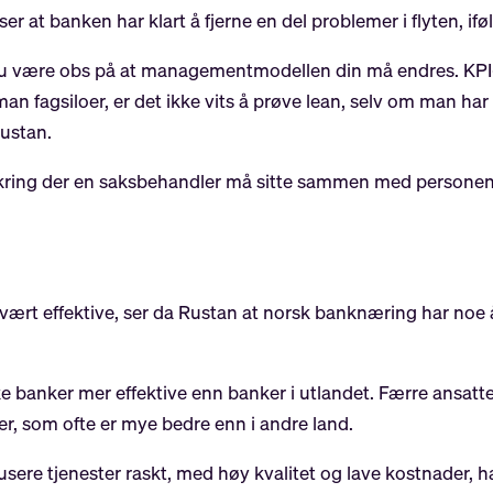
ser at banken har klart å fjerne en del problemer i flyten, if
 du være obs på at managementmodellen din må endres. KPI-
 man fagsiloer, er det ikke vits å prøve lean, selv om man ha
Rustan.
ikring der en saksbehandler må sitte sammen med persone
vært effektive, ser da Rustan at norsk banknæring har noe å 
ske banker mer effektive enn banker i utlandet. Færre ansat
er, som ofte er mye bedre enn i andre land.
sere tjenester raskt, med høy kvalitet og lave kostnader, h