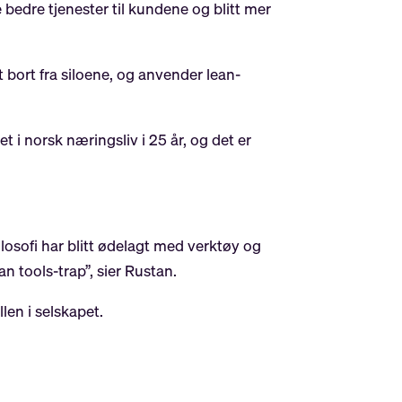
edre tjenester til kundene og blitt mer
tt bort fra siloene, og anvender lean-
t i norsk næringsliv i 25 år, og det er
osofi har blitt ødelagt med verktøy og
n tools-trap”, sier Rustan.
len i selskapet.