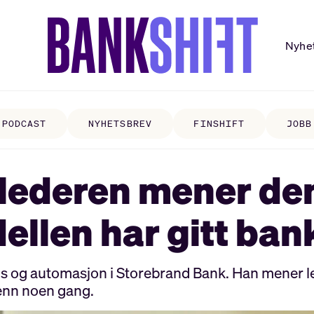
Nyhe
PODCAST
NYHETSBREV
FINSHIFT
JOBB
lederen mener de
ellen har gitt ba
ns og automasjon i Storebrand Bank. Han mener le
 enn noen gang.