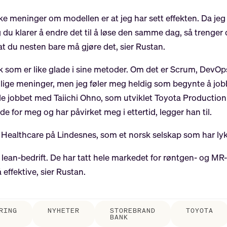
erke meninger om modellen er at jeg har sett effekten. Da je
g du klarer å endre det til å løse den samme dag, så trenger
 at du nesten bare må gjøre det, sier Rustan.
k som er like glade i sine metoder. Om det er Scrum, DevOps,
jellige meninger, men jeg føler meg heldig som begynte å job
e jobbet med Taiichi Ohno, som utviklet Toyota Production S
e for meg og har påvirket meg i ettertid, legger han til.
E Healthcare på Lindesnes, som et norsk selskap som har l
ste lean-bedrift. De har tatt hele markedet for røntgen- og 
 effektive, sier Rustan.
RING
NYHETER
STOREBRAND
TOYOTA
BANK