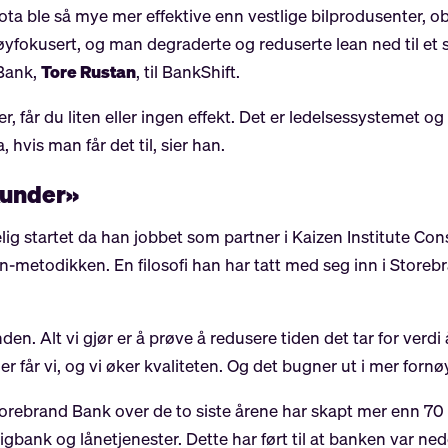
ta ble så mye mer effektive enn vestlige bilprodusenter, obs
øyfokusert, og man degraderte og reduserte lean ned til et 
 Bank,
Tore Rustan
, til BankShift.
, får du liten eller ingen effekt. Det er ledelsessystemet 
hvis man får det til, sier han.
kunder»
elig startet da han jobbet som partner i Kaizen Institute C
an-metodikken. En filosofi han har tatt med seg inn i Storeb
unden. Alt vi gjør er å prøve å redusere tiden det tar for verd
er får vi, og vi øker kvaliteten. Og det bugner ut i mer forn
at Storebrand Bank over de to siste årene har skapt mer enn
gbank og lånetjenester. Dette har ført til at banken var ne