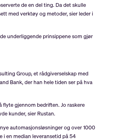
erverte de en del ting. Da det skulle
sett med verktøy og metoder, sier leder i
og de underliggende prinsippene som gjør
onsulting Group, et rådgiverselskap med
rand Bank, der han hele tiden ser på hva
i å flyte gjennom bedriften. Jo raskere
øyde kunder, sier Rustan.
 70 nye automasjonsløsninger og over 1000
de i en median leveransetid på 54