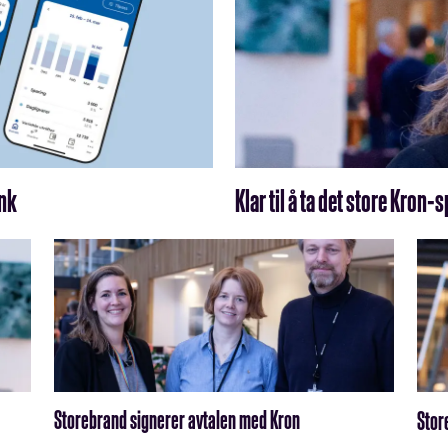
ank
Klar til å ta det store Kron-
Storebrand signerer avtalen med Kron
Stor