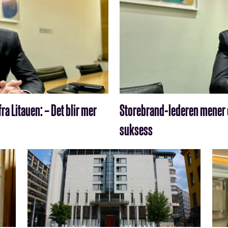
a Litauen: – Det blir mer
Storebrand-lederen mener 
suksess