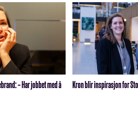
ebrand: – Har jobbet med å
Kron blir inspirasjon for S