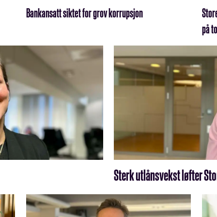
Bankansatt siktet for grov korrupsjon
Stor
på to
Sterk utlånsvekst løfter S