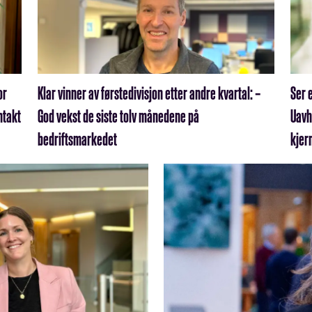
or
Klar vinner av førstedivisjon etter andre kvartal: –
Ser 
ntakt
God vekst de siste tolv månedene på
Uavh
bedriftsmarkedet
kjer