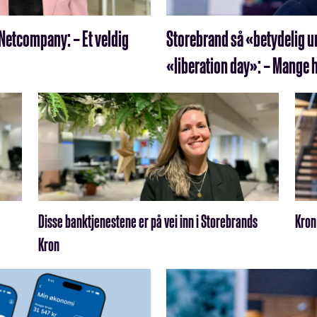
Netcompany: – Et veldig
Storebrand så «betydelig u
«liberation day»: – Mange h
Disse banktjenestene er på vei inn i Storebrands
Kron
Kron