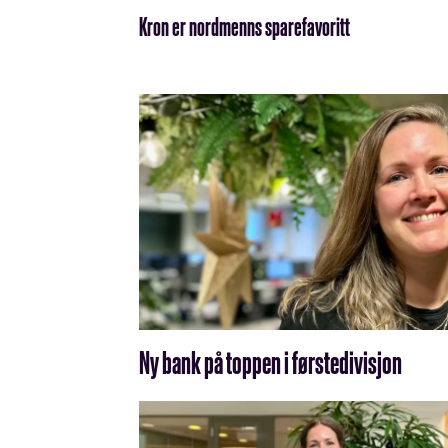
Kron er nordmenns sparefavoritt
Ny bank på toppen i førstedivisjon