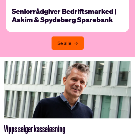
Seniorrådgiver Bedriftsmarked |
Askim & Spydeberg Sparebank
Se alle
Vipps selger kasseløsning