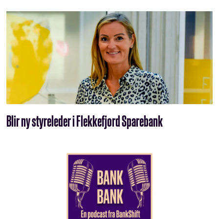
Blir ny styreleder i Flekkefjord Sparebank