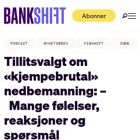
Abonner
PODCAST
NYHETSBREV
FINSHIFT
JOBB
Tillitsvalgt om
«kjempebrutal»
nedbemanning: –
Mange følelser,
reaksjoner og
spørsmål