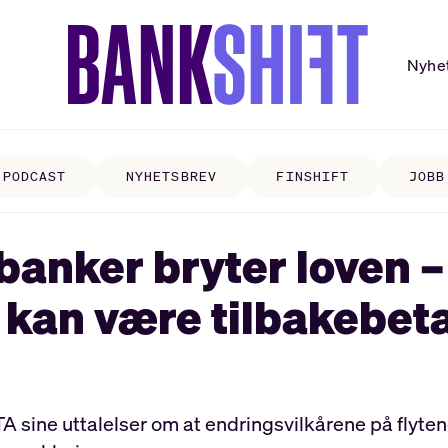
Nyhe
PODCAST
NYHETSBREV
FINSHIFT
JOBB
banker bryter loven –
an være tilbakebetal
 sine uttalelser om at endringsvilkårene på flyten