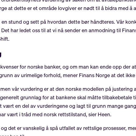
ge at dette er et område lovgiver er nødt til å bidra med å
 en stund og sett på hvordan dette bør håndteres. Vår konkl
as. Det har ledet oss til at vi nå sender en anmodning til 
hift.
g
venser for norske banker, og om man kan ende opp der at ba
runn av urimelige forhold, mener Finans Norge at det ikke 
r, men vår vurdering er at den norske modellen på justerin
 generelt grunnlag for at bankene skal måtte tilbakebetale t
vært en del av vurderingene og lagt til grunn mange gange
har vært i tråd med norsk rettstilstand, sier Heen.
et og det er vanskelig å spå utfallet av rettslige prosesser,