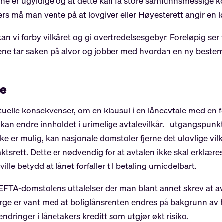
ulene er ugyldige og at dette kan få store samfunnsmessige
llers må man vente på at lovgiver eller Høyesterett angir en 
kan vi forby vilkåret og gi overtredelsesgebyr. Foreløpig ser v
ne tar saken på alvor og jobber med hvordan en ny bestemme
re
lle konsekvenser, om en klausul i en låneavtale med en for
kan endre innholdet i urimelige avtalevilkår. I utgangspunk
ke er mulig, kan nasjonale domstoler fjerne det ulovlige vilk
tsrett. Dette er nødvendig for at avtalen ikke skal erklæres 
ille betydd at lånet forfaller til betaling umiddelbart.
EFTA-domstolens uttalelser der man blant annet skrev at av
rge er vant med at boliglånsrenten endres på bakgrunn av he
endringer i lånetakers kreditt som utgjør økt risiko.