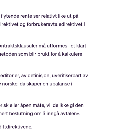
lytende rente ser relativt like ut på
rektivet og forbrukeravtaledirektivet i
ontraktsklausuler må utformes i et klart
etoden som blir brukt for å kalkulere
itor er, av definisjon, uverifiserbart av
 norske, da skaper en ubalanse i
risk eller åpen måte, vil de ikke gi den
mert beslutning om å inngå avtalen».
ittdirektivene.