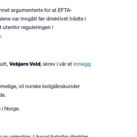
annet argumenterte for at EFTA-
ene var inngått før direktivet trådte i
t utenfor reguleringen i
.
tutt,
Vebjørn Vold
, skrev i vår et
innlegg
melige, vil norske boliglånskunder
da.
 i Norge.
er urimelige. Likevel forteller direktør