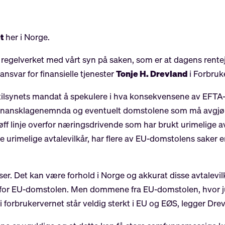
t
her i Norge.
m regelverket med vårt syn på saken, som er at dagens rent
nsvar for finansielle tjenester
Tonje H. Drevland
i Forbruke
tilsynets mandat å spekulere i hva konsekvensene av EFTA-u
Finansklagenemnda og eventuelt domstolene som må avgjøre
øff linje overfor næringsdrivende som har brukt urimelige avt
e urimelige avtalevilkår, har flere av EU-domstolens saker 
nser. Det kan være forhold i Norge og akkurat disse avtalev
r for EU-domstolen. Men dommene fra EU-domstolen, hvor ju
forbrukervernet står veldig sterkt i EU og EØS, legger Drevl