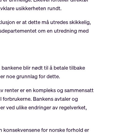
 avklare usikkerheten rundt.
usjon er at dette må utredes skikkelig,
Finansdepartementet om en utredning med
nkene blir nødt til å betale tilbake
er noe grunnlag for dette.
g av renter er en kompleks og sammensatt
il forbrukerne. Bankens avtaler og
r ved ulike endringer av regelverket,
 men konsekvensene for norske forhold er