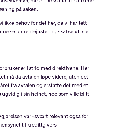
 konsekvenser, håper Drevland at bankene
løsning på saken.
i ikke behov for det her, da vi har tett
lse for rentejustering skal se ut, sier
bruker er i strid med direktivene. Her
tet må da avtalen løpe videre, uten det
året fra avtalen og erstatte det med et
ugyldig i sin helhet, noe som ville blitt
gjørelsen var «svært relevant også for
nsynet til kredittgivers