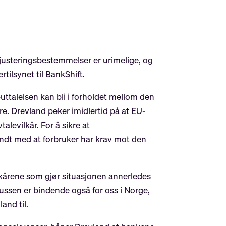
ejusteringsbestemmelser er urimelige, og
rtilsynet til BankShift.
ttalelsen kan bli i forholdet mellom den
. Drevland peker imidlertid på at EU-
alevilkår. For å sikre at
endt med at forbruker har krav mot den
ilkårene som gjør situasjonen annerledes
ssen er bindende også for oss i Norge,
and til.