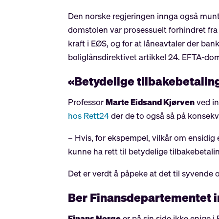
Den norske regjeringen innga også muntl
domstolen var prosessuelt forhindret fra 
kraft i EØS, og for at låneavtaler der ba
boliglånsdirektivet artikkel 24. EFTA-do
«Betydelige tilbakebetalin
Professor
Marte Eidsand Kjørven
ved in
hos Rett24
der de to også så på konsekv
– Hvis, for ekspempel, vilkår om ensidi
kunne ha rett til betydelige tilbakebetal
Det er verdt å påpeke at det til syvende o
Ber Finansdepartementet i
Finans Norge
er på sin side ikke enige i