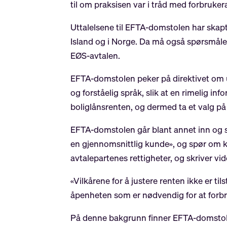
til om praksisen var i tråd med forbrukera
Uttalelsene til EFTA-domstolen har skapt 
Island og i Norge. Da må også spørsmålet 
EØS-avtalen.
EFTA-domstolen peker på direktivet om uri
og forståelig språk, slik at en rimelig 
boliglånsrenten, og dermed ta et valg på
EFTA-domstolen går blant annet inn og sier
en gjennomsnittlig kunde», og spør om kl
avtalepartenes rettigheter, og skriver vi
«Vilkårene for å justere renten ikke er til
åpenheten som er nødvendig for at forbr
På denne bakgrunn finner EFTA-domstolen 