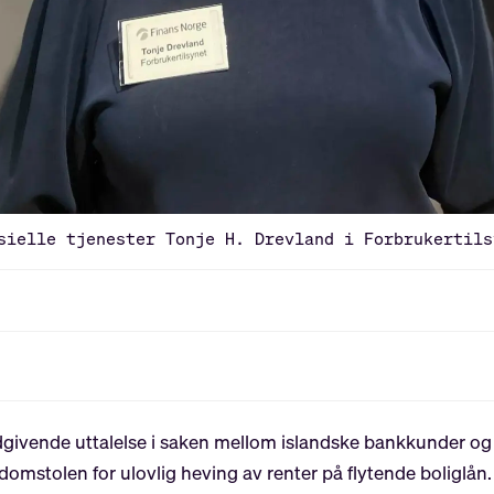
sielle tjenester Tonje H. Drevland i Forbrukertils
dgivende uttalelse i saken mellom islandske bankkunder o
domstolen for ulovlig heving av renter på flytende boliglån.