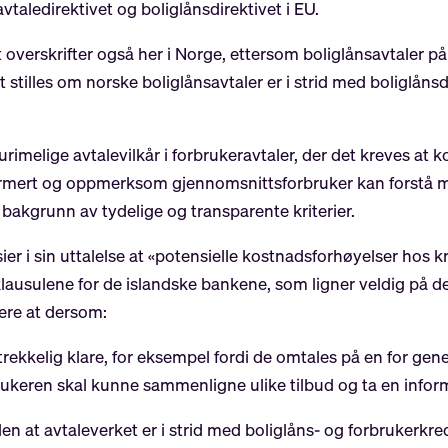
vtaledirektivet og boliglånsdirektivet i EU.
overskrifter også her i Norge, ettersom boliglånsavtaler på f
stilles om norske boliglånsavtaler er i strid med boliglånsdi
melige avtalevilkår i forbrukeravtaler, der det kreves at k
informert og oppmerksom gjennomsnittsforbruker kan forstå m
 bakgrunn av tydelige og transparente kriterier.
 i sin uttalelse at «potensielle kostnadsforhøyelser hos kred
ausulene for de islandske bankene, som ligner veldig på de
dere at dersom:
strekkelig klare, for eksempel fordi de omtales på en for gene
ukeren skal kunne sammenligne ulike tilbud og ta en infor
at avtaleverket er i strid med boliglåns- og forbrukerkred