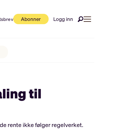
Abonner
Logg inn
tsbrev
ing til
de rente ikke følger regelverket.