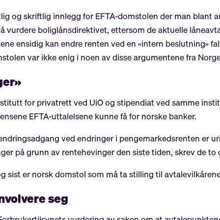
ig og skriftlig innlegg for EFTA-domstolen der man blant 
å vurdere boliglånsdirektivet, ettersom de aktuelle låneavtal
nkene ensidig kan endre renten ved en «intern beslutning» fal
mstolen var ikke enig i noen av disse argumentene fra Norge
ger»
stitutt for privatrett ved UiO og stipendiat ved samme insti
ensene EFTA-uttalelsene kunne få for norske banker.
g endringsadgang ved endringer i pengemarkedsrenten er uri
inger på grunn av rentehevinger den siste tiden, skrev de to 
g sist er norsk domstol som må ta stilling til avtalevilkårene
nvolvere seg
 Forbrukertilsynets vurdering av saken om at avtalepunktene 