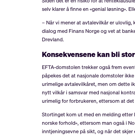
Siden det er en risiko for at renteklaus
selv klarer å finne en «genial løsning». E
– Når vi mener at avtalevilkår er ulovlig, 
dialog med Finans Norge og vet at banke
Drevland.
Konsekvensene kan bli sto
EFTA-domstolen trekker også frem eventue
påpekes det at nasjonale domstoler ikke 
urimelige avtalevilkåret, men om dette ik
nytt vilkår i samsvar med nasjonal kontrak
urimelig for forbrukeren, ettersom at det v
Stortinget kom ut med en melding etter 
norske forhold», ettersom man også i No
inntjeningsevne på sikt, og når det skjer 