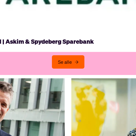
d | Askim & Spydeberg Sparebank
Se alle