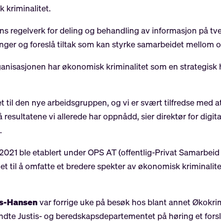
 kriminalitet.
s regelverk for deling og behandling av informasjon på tver
nger og foreslå tiltak som kan styrke samarbeidet mellom off
rganisasjonen har økonomisk kriminalitet som en strategisk ho
t til den nye arbeidsgruppen, og vi er svært tilfredse med a
resultatene vi allerede har oppnådd, sier direktør for digita
g
.
021 ble etablert under OPS AT (offentlig-Privat Samarbeid
idet til å omfatte et bredere spekter av økonomisk kriminalit
as-Hansen
var forrige uke på besøk hos blant annet Økok
te Justis- og beredskapsdepartementet på høring et forslag