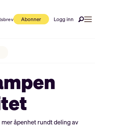
Abonner
Logg inn
tsbrev
kampen
tet
og mer åpenhet rundt deling av