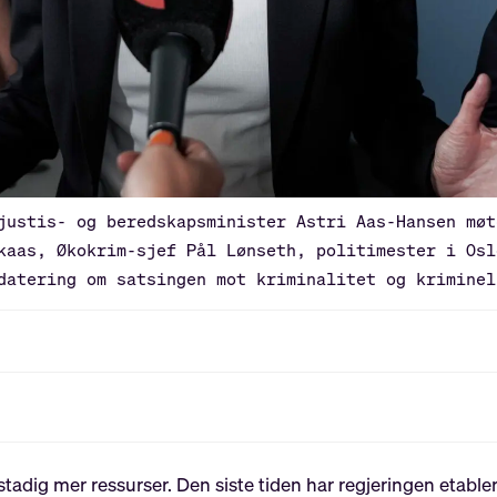
justis- og beredskapsminister Astri Aas-Hansen møt
kaas, Økokrim-sjef Pål Lønseth, politimester i Osl
datering om satsingen mot kriminalitet og kriminel
adig mer ressurser. Den siste tiden har regjeringen etable