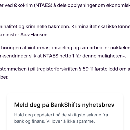
nter ved Økokrim (NTAES) å dele opplysninger om økonomisk 
minalitet og kriminelle bakmenn. Kriminalitet skal ikke løn
sminister Aas-Hansen.
 høringen at «informasjonsdeling og samarbeid er nøkkelen
rksendringer slik at NTAES nettoff får denne muligheten».
estemmelsen i pilitregisterforskriften § 59-11 første ledd om
mber.
Meld deg på BankShifts nyhetsbrev
Hold deg oppdatert på de viktigste sakene fra
bank og finans. Vi lover å ikke spamme.