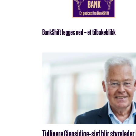
BankShift legges ned – et tilbakeblikk
Tidligere Gjensidige-sjef blir styreleder