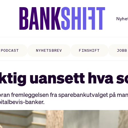
Nyhe
PODCAST
NYHETSBREV
FINSHIFT
JOBB
viktig uansett hv
oran fremleggelsen fra sparebankutvalget på man
italbevis-banker.