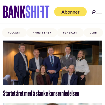
Abonner
PODCAST
NYHETSBREV
FINSHIFT
JOBB
Tag:
frode
vasseth
Startet året med å slanke konsernledelsen