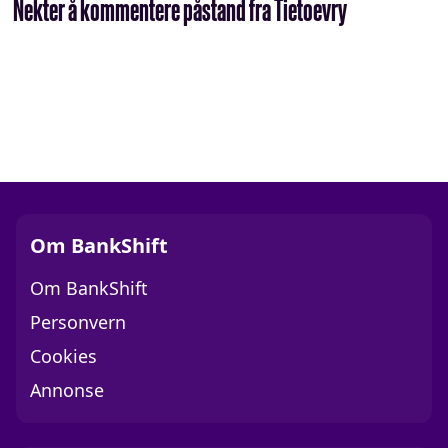
Nekter å kommentere påstand fra Tietoevry
Om BankShift
Om BankShift
Personvern
Cookies
Annonse