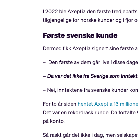
I 2022 ble Axeptia den første tredjepart
tilgjengelige for norske kunder og i fjor
Første svenske kunde
Dermed fikk Axeptia signert sine første av
– Den første av dem går live i disse dager
– Da var det ikke fra Sverige som inntek
– Nei, inntektene fra svenske kunder komm
For to år siden
hentet Axeptia 13 millione
Det var en rekordrask runde. Da fortal
på konto.
Så raskt går det ikke i dag, men selskapet 