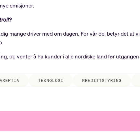
 nye emisjoner.
roll?
veldig mange driver med om dagen. For vår del betyr det at 
p.
ing, og venter å ha kunder i alle nordiske land før utgange
AXEPTIA
TEKNOLOGI
KREDITTSTYRING