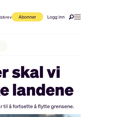
Abonner
Logg inn
tsbrev
r skal vi
ke landene
il å fortsette å flytte grensene.