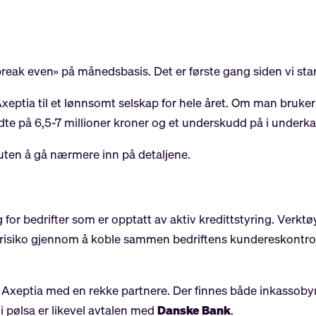
reak even» på månedsbasis. Det er første gang siden vi starte
Axeptia til et lønnsomt selskap for hele året. Om man bruker
 på 6,5-7 millioner kroner og et underskudd på i underkant
uten å gå nærmere inn på detaljene.
 for bedrifter som er opptatt av aktiv kredittstyring. Verkt
ttrisiko gjennom å koble sammen bedriftens kundereskontro
obbet Axeptia med en rekke partnere. Der finnes både inkasso
 i pølsa er likevel avtalen med
Danske Bank
.