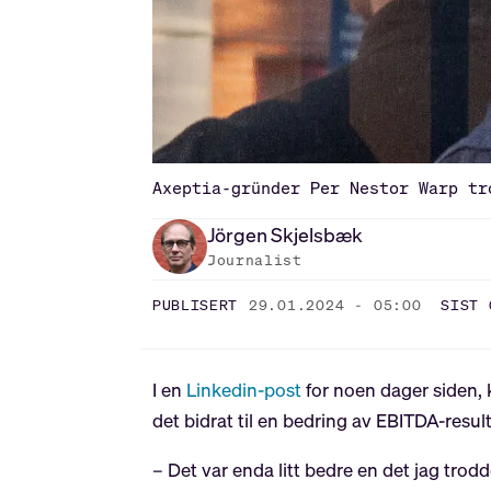
Axeptia-gründer Per Nestor Warp tr
Jörgen
Skjelsbæk
Journalist
PUBLISERT
29.01.2024 - 05:00
SIST 
I en
Linkedin-post
for noen dager siden,
det bidrat til en bedring av EBITDA-resu
– Det var enda litt bedre en det jag trodde