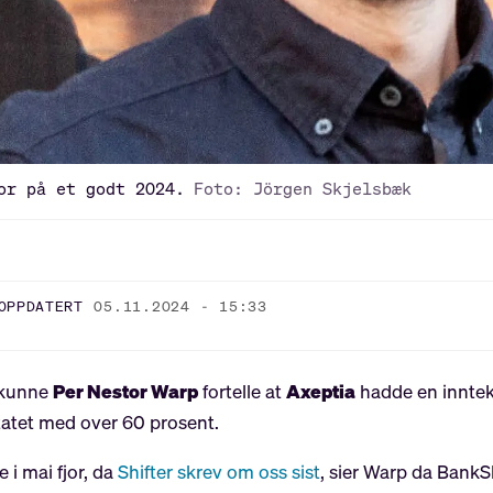
or på et godt 2024.
Foto: Jörgen Skjelsbæk
OPPDATERT
05.11.2024 - 15:33
 kunne
Per Nestor Warp
fortelle at
Axeptia
hadde en inntekt
ltatet med over 60 prosent.
 i mai fjor, da
Shifter skrev om oss sist
, sier Warp da BankSh