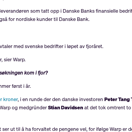
sleverandøren som tatt opp i Danske Banks finansielle bedri
 også for nordiske kunder til Danske Bank.
taler med svenske bedrifter i løpet av fjoråret.
, sier Warp.
tsøkningen kom i fjor?
er først i år.
r kroner
, i en runde der den danske investoren
Peter Tang
te Warp og medgründer
Stian Davidsen
at det tok omtrent to 
ser ut til å ha forvaltet de pengene vel, for ifølge Warp er de