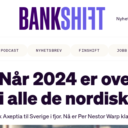
Nyhe
PODCAST
NYHETSBREV
FINSHIFT
JOBB
 Når 2024 er ove
i alle de nordis
ptia til Sverige i fjor. Nå er Per Nestor Warp klar t