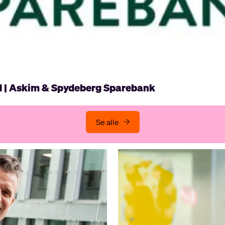
d | Askim & Spydeberg Sparebank
Se alle