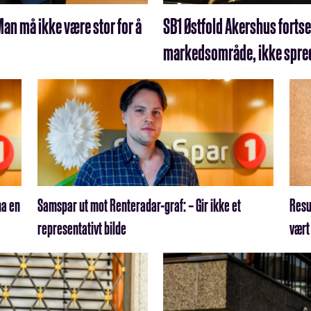
Man må ikke være stor for å
SB1 Østfold Akershus fortse
markedsområde, ikke spred
ha en
Samspar ut mot Renteradar-graf: – Gir ikke et
Resu
representativt bilde
vært 