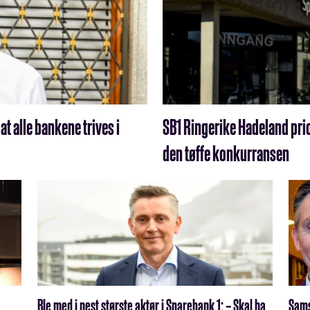
at alle bankene trives i
SB1 Ringerike Hadeland pri
den tøffe konkurransen
Ble med i nest største aktør i Sparebank 1: – Skal ha
Sams