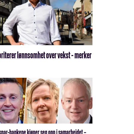
oriterer lønnsomhet over vekst - merker
par-bankene kjøper seg opp i samarbeidet –