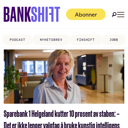
Abonner
PODCAST
NYHETSBREV
FINSHIFT
JOBB
Tag:
sparebank
1-
alliansen
Sparebank 1 Helgeland kutter 10 prosent av staben: –
Det er ikke lenger valgfag å bruke kunstig intelligens