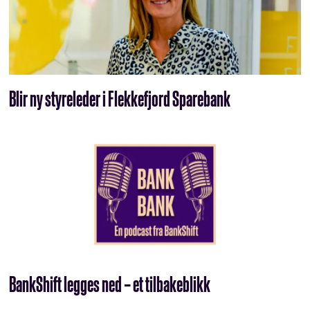
Blir ny styreleder i Flekkefjord Sparebank
BankShift legges ned – et tilbakeblikk