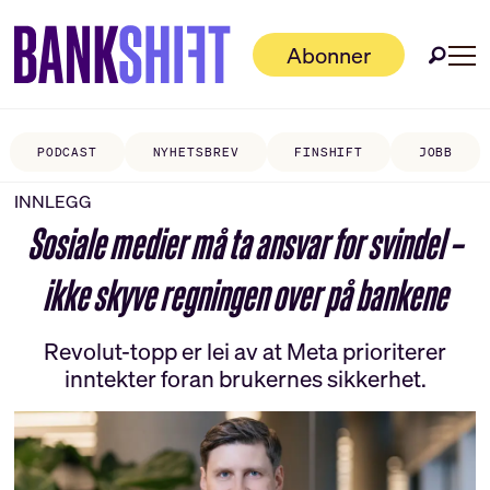
Abonner
PODCAST
NYHETSBREV
FINSHIFT
JOBB
INNLEGG
Sosiale medier må ta ansvar for svindel –
ikke skyve regningen over på bankene
Revolut-topp er lei av at Meta prioriterer
inntekter foran brukernes sikkerhet.