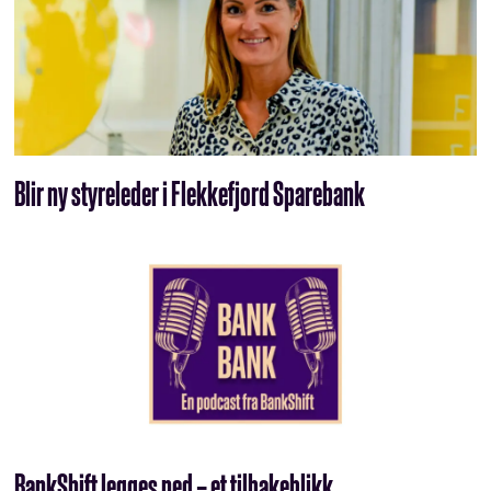
Blir ny styreleder i Flekkefjord Sparebank
BankShift legges ned – et tilbakeblikk